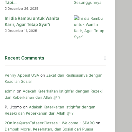
Tapi…
December 26, 2025
Ini dia Rambu untuk Wanita
Karir, Agar Tetap Syar’i
December 11, 2025
Recent Comments
Penny Appeal USA
on
Zakat dan Realisasinya dengan
Keadilan Sosial
admin
on
Adakah Keterkaitan Istighfar dengan Rezeki
dan Keberkahan dari Allah ﷻ ?
P. Utomo
on
Adakah Keterkaitan Istighfar dengan
Rezeki dan Keberkahan dari Allah ﷻ ?
2OnlineQuranTafseerClasses - Welcome - SPARC
on
Dampak Moral, Kesehatan, dan Sosial dari Puasa