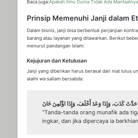
Baca juga:
Apakah Ilmu Dunia Tidak Ada Manfaatny
Prinsip Memenuhi Janji dalam Et
Dalam bisnis, janji bisa berbentuk perjanjian kont
barang atau layanan yang ditawarkan. Berikut bebe
menurut pandangan Islam:
Kejujuran dan Ketulusan
Janji yang diberikan harus berasal dari niat tulus u
alaihi wa sallam bersabda:
آيَةُ الْمُنَافِقِ ثَلَاثٌ: إِذَا حَدَّثَ كَذَبَ، وَإِذَا وَعَدَ أَ
“Tanda-tanda orang munafik ada tiga: 
ingkar, dan jika dipercaya ia berkhia