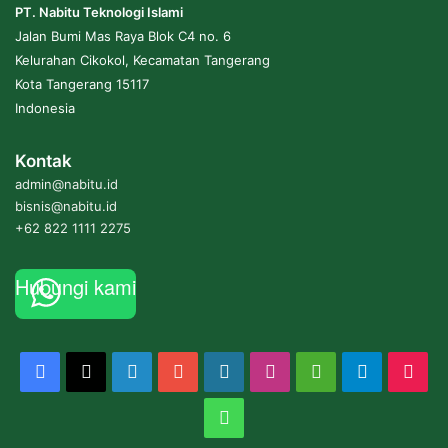
PT. Nabitu Teknologi Islami
Jalan Bumi Mas Raya Blok C4 no. 6
Kelurahan Cikokol, Kecamatan Tangerang
Kota Tangerang 15117
Indonesia
Kontak
admin@nabitu.id
bisnis@nabitu.id
+62 822 1111 2275
Hubungi kami
Facebook
X
LinkedIn
YouTube
WordPress
Instagram
Medium
Telegram
Tik
WhatsApp