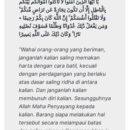
يَا أَيُّهَا الَّذِينَ آمَنُوا لَا تَأْكُلُوا أَمْوَالَكُم بَيْنَكُم
بِالْبَاطِلِ إِلَّا أَن تَكُونَ تِجَارَةً عَن تَرَاضٍ مِّنكُمْ ۚ
وَلَا تَقْتُلُوا أَنفُسَكُمْ ۚ إِنَّ اللَّهَ كَانَ بِكُمْ رَحِيمًا •
وَمَن يَفْعَلْ ذَٰلِكَ عُدْوَانًا وَظُلْمًا فَسَوْفَ نُصْلِيهِ
نَارًا ۚ وَكَانَ ذَٰلِكَ عَلَى اللَّهِ يَسِيرًا
“Wahai orang-orang yang beriman,
janganlah kalian saling memakan
harta dengan cara batil, kecuali
dengan perdagangan yang berlaku
atas dasar saling ridha di antara
kalian. Dan janganlah kalian
membunuh diri kalian. Sesungguhnya
Allah Maha Penyayang kepada
kalian. Barang siapa melakukan hal
tersebut secara melampaui batas