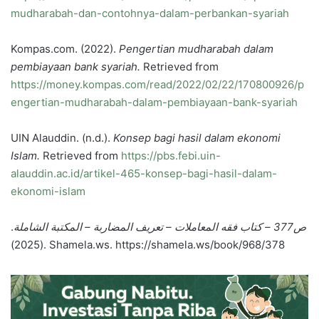
mudharabah-dan-contohnya-dalam-perbankan-syariah
Kompas.com. (2022).
Pengertian mudharabah dalam
pembiayaan bank syariah.
Retrieved from
https://money.kompas.com/read/2022/02/22/170800926/p
engertian-mudharabah-dalam-pembiayaan-bank-syariah
UIN Alauddin. (n.d.).
Konsep bagi hasil dalam ekonomi
Islam.
Retrieved from
https://pbs.febi.uin-
alauddin.ac.id/artikel-465-konsep-bagi-hasil-dalam-
ekonomi-islam
.
ص377 – كتاب فقه المعاملات – تعريف المضاربة – المكتبة الشاملة
(2025). Shamela.ws. https://shamela.ws/book/968/378