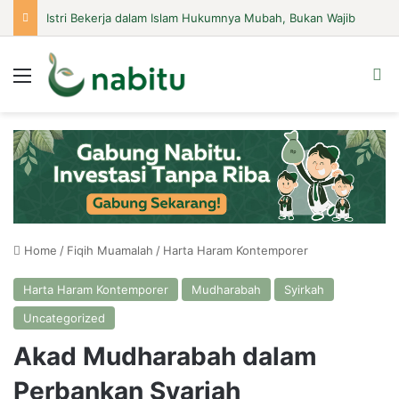
Istri Bekerja dalam Islam Hukumnya Mubah, Bukan Wajib
Menu
Se
Home
/
Fiqih Muamalah
/
Harta Haram Kontemporer
Harta Haram Kontemporer
Mudharabah
Syirkah
Uncategorized
Akad Mudharabah dalam
Perbankan Syariah