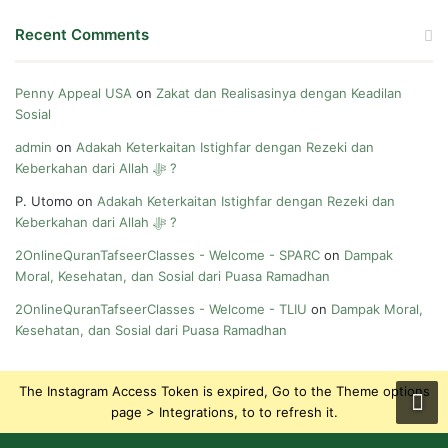
Recent Comments
Penny Appeal USA
on
Zakat dan Realisasinya dengan Keadilan
Sosial
admin
on
Adakah Keterkaitan Istighfar dengan Rezeki dan
Keberkahan dari Allah ﷻ ?
P. Utomo
on
Adakah Keterkaitan Istighfar dengan Rezeki dan
Keberkahan dari Allah ﷻ ?
2OnlineQuranTafseerClasses - Welcome - SPARC
on
Dampak
Moral, Kesehatan, dan Sosial dari Puasa Ramadhan
2OnlineQuranTafseerClasses - Welcome - TLIU
on
Dampak Moral,
Kesehatan, dan Sosial dari Puasa Ramadhan
The Instagram Access Token is expired, Go to the Theme options
page > Integrations, to to refresh it.