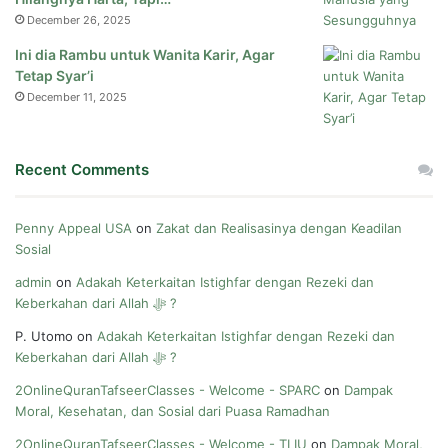
December 26, 2025
Ini dia Rambu untuk Wanita Karir, Agar
Tetap Syar’i
December 11, 2025
Recent Comments
Penny Appeal USA
on
Zakat dan Realisasinya dengan Keadilan
Sosial
admin
on
Adakah Keterkaitan Istighfar dengan Rezeki dan
Keberkahan dari Allah ﷻ ?
P. Utomo
on
Adakah Keterkaitan Istighfar dengan Rezeki dan
Keberkahan dari Allah ﷻ ?
2OnlineQuranTafseerClasses - Welcome - SPARC
on
Dampak
Moral, Kesehatan, dan Sosial dari Puasa Ramadhan
2OnlineQuranTafseerClasses - Welcome - TLIU
on
Dampak Moral,