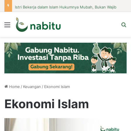
Istri Bekerja dalam Islam Hukumnya Mubah, Bukan Wajib
Menu
Se
Home
/
Keuangan
/
Ekonomi Islam
Ekonomi Islam