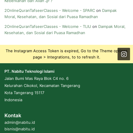
Keberkahan dari Allah ﷻ ?
2OnlineQuranTafseerClasses - Welcome - SPARC
on
Dampak
Moral, Kesehatan, dan Sosial dari Puasa Ramadhan
2OnlineQuranTafseerClasses - Welcome - TLIU
on
Dampak Moral,
Kesehatan, dan Sosial dari Puasa Ramadhan
The Instagram Access Token is expired, Go to the Theme options
page > Integrations, to to refresh it.
PT. Nabitu Teknologi Islami
Jalan Bumi Mas Raya Blok C4 no. 6
Kelurahan Cikokol, Kecamatan Tangerang
Kota Tangerang 15117
Indonesia
Kontak
admin@nabitu.id
bisnis@nabitu.id