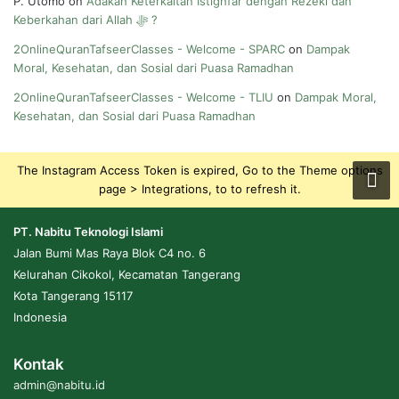
P. Utomo
on
Adakah Keterkaitan Istighfar dengan Rezeki dan
Keberkahan dari Allah ﷻ ?
2OnlineQuranTafseerClasses - Welcome - SPARC
on
Dampak
Moral, Kesehatan, dan Sosial dari Puasa Ramadhan
2OnlineQuranTafseerClasses - Welcome - TLIU
on
Dampak Moral,
Kesehatan, dan Sosial dari Puasa Ramadhan
The Instagram Access Token is expired, Go to the Theme options
page > Integrations, to to refresh it.
PT. Nabitu Teknologi Islami
Jalan Bumi Mas Raya Blok C4 no. 6
Kelurahan Cikokol, Kecamatan Tangerang
Kota Tangerang 15117
Indonesia
Kontak
admin@nabitu.id