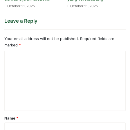
October 21, 2025
October 21, 2025
Leave a Reply
Your email address will not be published.
Required fields are
marked
*
C
o
m
m
e
n
t
*
Name
*