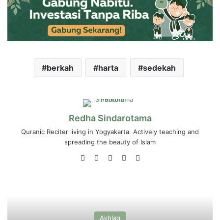
berkah
harta
sedekah
Redha Sindarotama
Quranic Reciter living in Yogyakarta. Actively teaching and
spreading the beauty of Islam
Website
Facebook
LinkedIn
YouTube
Instagram
Akhlaq