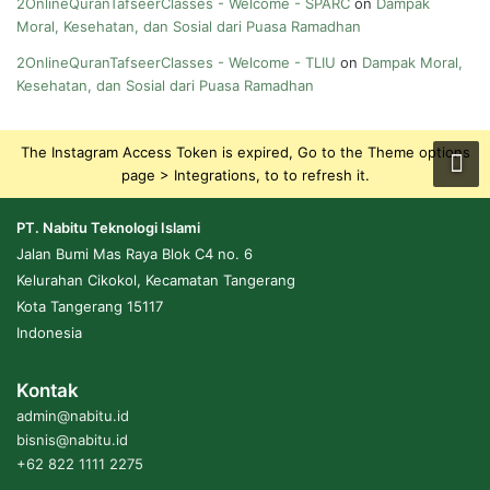
2OnlineQuranTafseerClasses - Welcome - SPARC
on
Dampak
Moral, Kesehatan, dan Sosial dari Puasa Ramadhan
2OnlineQuranTafseerClasses - Welcome - TLIU
on
Dampak Moral,
Kesehatan, dan Sosial dari Puasa Ramadhan
The Instagram Access Token is expired, Go to the Theme options
page > Integrations, to to refresh it.
PT. Nabitu Teknologi Islami
Jalan Bumi Mas Raya Blok C4 no. 6
Kelurahan Cikokol, Kecamatan Tangerang
Kota Tangerang 15117
Indonesia
Kontak
admin@nabitu.id
bisnis@nabitu.id
+62 822 1111 2275