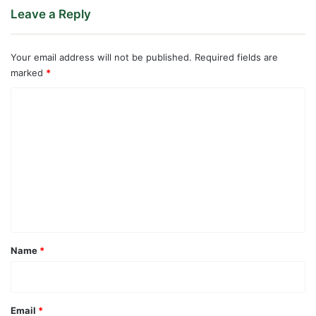
Leave a Reply
Your email address will not be published.
Required fields are
marked
*
C
o
m
m
e
n
t
*
Name
*
Email
*