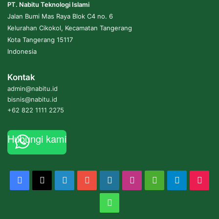
PT. Nabitu Teknologi Islami
Jalan Bumi Mas Raya Blok C4 no. 6
Kelurahan Cikokol, Kecamatan Tangerang
Kota Tangerang 15117
Indonesia
Kontak
admin@nabitu.id
bisnis@nabitu.id
+62 822 1111 2275
Hubungi kami
Facebook
X
LinkedIn
YouTube
WordPress
Instagram
Medium
Telegram
Tik
WhatsApp