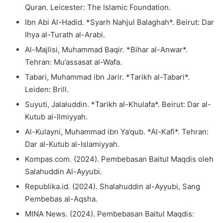
Quran. Leicester: The Islamic Foundation.
Ibn Abi Al-Hadid. *Syarh Nahjul Balaghah*. Beirut: Dar
Ihya al-Turath al-Arabi.
Al-Majlisi, Muhammad Baqir. *Bihar al-Anwar*.
Tehran: Mu’assasat al-Wafa.
Tabari, Muhammad ibn Jarir. *Tarikh al-Tabari*.
Leiden: Brill.
Suyuti, Jalaluddin. *Tarikh al-Khulafa*. Beirut: Dar al-
Kutub al-Ilmiyyah.
Al-Kulayni, Muhammad ibn Ya’qub. *Al-Kafi*. Tehran:
Dar al-Kutub al-Islamiyyah.
Kompas.com. (2024). Pembebasan Baitul Maqdis oleh
Salahuddin Al-Ayyubi.
Republika.id. (2024). Shalahuddin al-Ayyubi, Sang
Pembebas al-Aqsha.
MINA News. (2024). Pembebasan Baitul Maqdis: