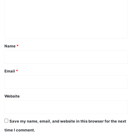
m
m
e
n
t
*
Name
*
Email
*
Website
Save my name, email, and website in this browser for the next
time I comment.