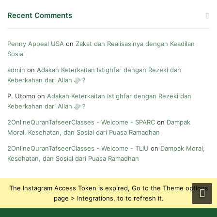
Recent Comments
Penny Appeal USA
on
Zakat dan Realisasinya dengan Keadilan
Sosial
admin
on
Adakah Keterkaitan Istighfar dengan Rezeki dan
Keberkahan dari Allah ﷻ ?
P. Utomo
on
Adakah Keterkaitan Istighfar dengan Rezeki dan
Keberkahan dari Allah ﷻ ?
2OnlineQuranTafseerClasses - Welcome - SPARC
on
Dampak
Moral, Kesehatan, dan Sosial dari Puasa Ramadhan
2OnlineQuranTafseerClasses - Welcome - TLIU
on
Dampak Moral,
Kesehatan, dan Sosial dari Puasa Ramadhan
The Instagram Access Token is expired, Go to the Theme options
page > Integrations, to to refresh it.