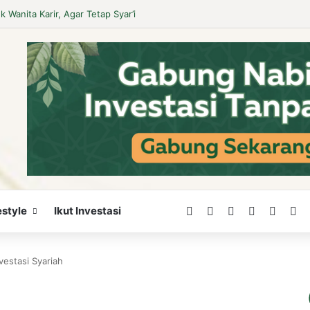
am Islam Hukumnya Mubah, Bukan Wajib
Facebook
X
LinkedIn
YouTube
WordP
In
estyle
Ikut Investasi
vestasi Syariah