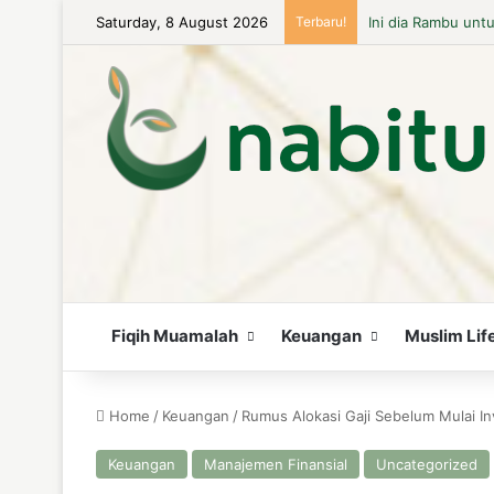
Saturday, 8 August 2026
Terbaru!
Istri Bekerja dal
Fiqih Muamalah
Keuangan
Muslim Lif
Home
/
Keuangan
/
Rumus Alokasi Gaji Sebelum Mulai In
Keuangan
Manajemen Finansial
Uncategorized