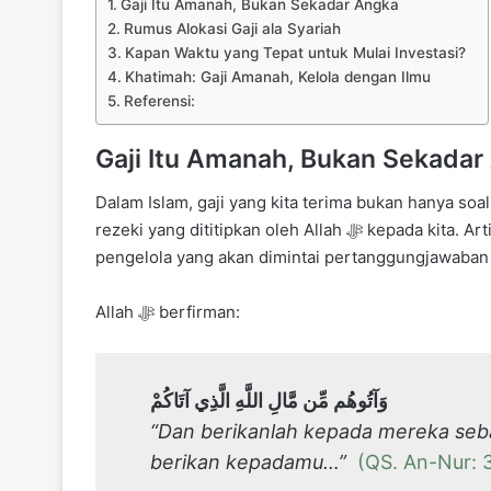
Gaji Itu Amanah, Bukan Sekadar Angka
Rumus Alokasi Gaji ala Syariah
Kapan Waktu yang Tepat untuk Mulai Investasi?
Khatimah: Gaji Amanah, Kelola dengan Ilmu
Referensi:
Gaji Itu Amanah, Bukan Sekadar
Dalam Islam, gaji yang kita terima bukan hanya soal 
rezeki yang dititipkan oleh Allah ﷻ kepada kita. Artinya, kita bukan pemilik mutlak dari harta itu. Kita hanya
pengelola yang akan dimintai pertanggungjawaban 
Allah ﷻ berfirman:
وَآتُوهُم مِّن مَّالِ اللَّهِ الَّذِي آتَاكُمْ
“Dan berikanlah kepada mereka sebag
berikan kepadamu…”
(QS. An-Nur: 