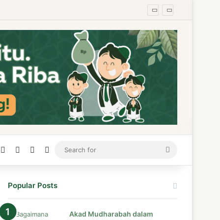
ress
stagram
Medium
Telegram
TikTok
WhatsApp
Search
for
Popular Posts
Akad Mudharabah dalam