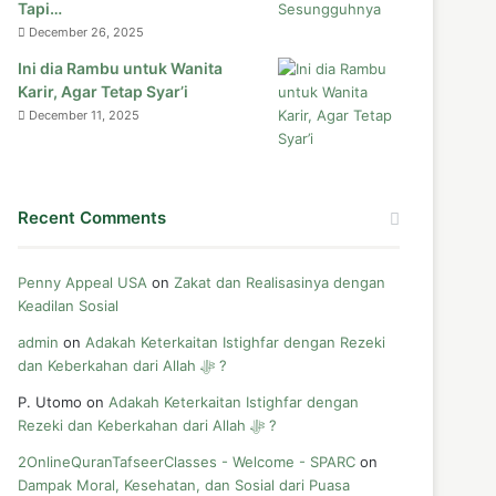
Tapi…
December 26, 2025
Ini dia Rambu untuk Wanita
Karir, Agar Tetap Syar’i
December 11, 2025
Recent Comments
Penny Appeal USA
on
Zakat dan Realisasinya dengan
Keadilan Sosial
admin
on
Adakah Keterkaitan Istighfar dengan Rezeki
dan Keberkahan dari Allah ﷻ ?
P. Utomo
on
Adakah Keterkaitan Istighfar dengan
Rezeki dan Keberkahan dari Allah ﷻ ?
2OnlineQuranTafseerClasses - Welcome - SPARC
on
Dampak Moral, Kesehatan, dan Sosial dari Puasa