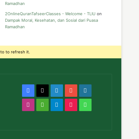
Ramadhan
2OnlineQuranTafseerClasses - Welcome - TLIU
on
Dampak Moral, Kesehatan, dan Sosial dari Puasa
Ramadhan
o to refresh it.
Facebook
X
LinkedIn
YouTube
WordPress
Instagram
Medium
Telegram
TikTok
WhatsApp