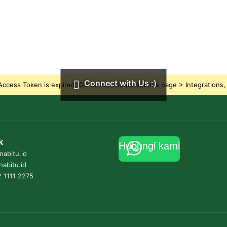
Connect with Us :)
ccess Token is expired, Go to the Theme options page > Integrations, t
k
Hubungi kami
abitu.id
nabitu.id
 1111 2275