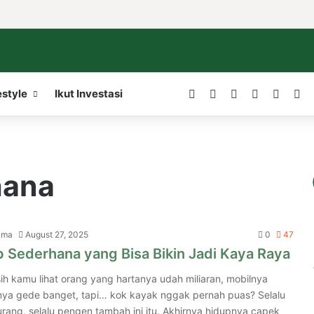
Facebook
X
LinkedIn
YouTube
WordP
In
estyle
Ikut Investasi
hana
ama
August 27, 2025
0
47
 Sederhana yang Bisa Bikin Jadi Kaya Raya
ih kamu lihat orang yang hartanya udah miliaran, mobilnya
hnya gede banget, tapi… kok kayak nggak pernah puas? Selalu
rang, selalu pengen tambah ini itu. Akhirnya hidupnya capek