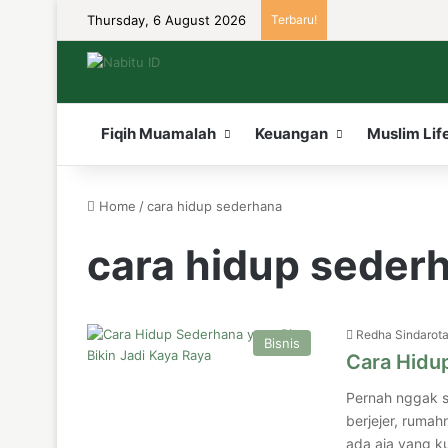
Thursday, 6 August 2026
Terbaru!
Fiqih Muamalah
Keuangan
Muslim Lif
Home
/
cara hidup sederhana
cara hidup seder
Redha Sindarot
Bisnis
Cara Hidup
Pernah nggak s
berjejer, ruma
ada aja yang ku