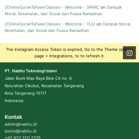
2OnlineQuranTafseerClasses - Welcome - SPARC
on
Dampak
Moral, Kesehatan, dan Sosial dari Puasa Ramadhan
2OnlineQuranTafseerClasses - Welcome - TLIU
on
Dampak Moral,
Kesehatan, dan Sosial dari Puasa Ramadhan
The Instagram Access Token is expired, Go to the Theme options
page > Integrations, to to refresh it.
PT. Nabitu Teknologi Islami
Jalan Bumi Mas Raya Blok C4 no. 6
Kelurahan Cikokol, Kecamatan Tangerang
Kota Tangerang 15117
Indonesia
Kontak
admin@nabitu.id
bisnis@nabitu.id
+62 822 1111 2275