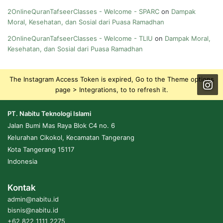
2OnlineQuranTafseerClasses - Welcome - SPARC
on
Dampak
Moral, Kesehatan, dan Sosial dari Puasa Ramadhan
2OnlineQuranTafseerClasses - Welcome - TLIU
on
Dampak Moral,
Kesehatan, dan Sosial dari Puasa Ramadhan
The Instagram Access Token is expired, Go to the Theme options
page > Integrations, to to refresh it.
PT. Nabitu Teknologi Islami
Jalan Bumi Mas Raya Blok C4 no. 6
Kelurahan Cikokol, Kecamatan Tangerang
Kota Tangerang 15117
Indonesia
Kontak
admin@nabitu.id
bisnis@nabitu.id
+62 822 1111 2275