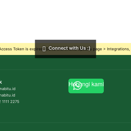
Connect with Us :)
ccess Token is expired, Go to the Theme options page > Integrations, t
k
Hubungi kami
abitu.id
nabitu.id
 1111 2275