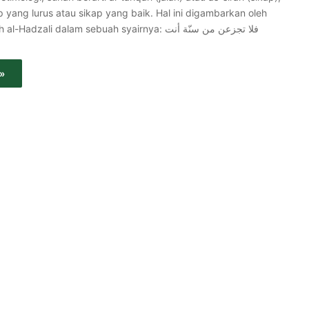
up yang lurus atau sikap yang baik. Hal ini digambarkan oleh
adzali dalam sebuah syairnya: فلا تجزعن من سنّة أنت
»