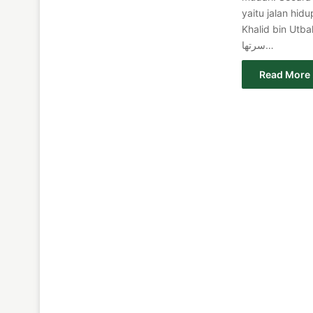
yaitu jalan hid
Khalid bin Utbah al-H
سرتها…
Read More 