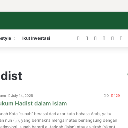
Facebook
X
LinkedIn
YouTube
WordP
In
estyle
Ikut Investasi
dist
nomo
July 14, 2025
0
129
kum Hadist dalam Islam
unah Kata “sunah” berasal dari akar kata bahasa Arab, yaitu
imologi, sunah berarti al-tariqah (jalan) atau as-sirah (sikap),