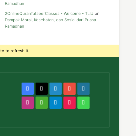
Ramadhan
2OnlineQuranTafseerClasses - Welcome - TLIU
on
Dampak Moral, Kesehatan, dan Sosial dari Puasa
Ramadhan
o to refresh it.
Facebook
X
LinkedIn
YouTube
WordPress
Instagram
Medium
Telegram
TikTok
WhatsApp