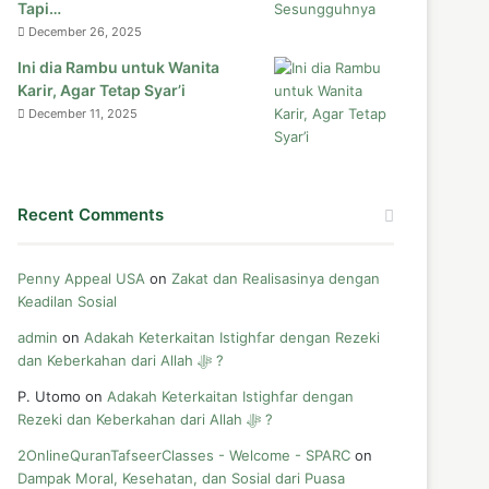
Tapi…
December 26, 2025
Ini dia Rambu untuk Wanita
Karir, Agar Tetap Syar’i
December 11, 2025
Recent Comments
Penny Appeal USA
on
Zakat dan Realisasinya dengan
Keadilan Sosial
admin
on
Adakah Keterkaitan Istighfar dengan Rezeki
dan Keberkahan dari Allah ﷻ ?
P. Utomo
on
Adakah Keterkaitan Istighfar dengan
Rezeki dan Keberkahan dari Allah ﷻ ?
2OnlineQuranTafseerClasses - Welcome - SPARC
on
Dampak Moral, Kesehatan, dan Sosial dari Puasa