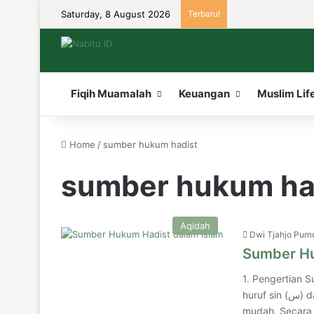
Saturday, 8 August 2026
Terbaru!
Fiqih Muamalah
Keuangan
Muslim Lif
Home
/
sumber hukum hadist
sumber hukum ha
Aqidah
Dwi Tjahjo Pur
Sumber Hu
1. Pengertian S
huruf sin (س) dan nun (ن), yang bermakna mengalir atau berlangsung dengan
mudah. Secara et