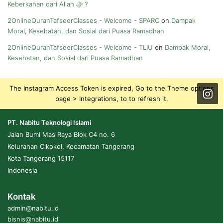
Keberkahan dari Allah ﷻ ?
2OnlineQuranTafseerClasses - Welcome - SPARC
on
Dampak
Moral, Kesehatan, dan Sosial dari Puasa Ramadhan
2OnlineQuranTafseerClasses - Welcome - TLIU
on
Dampak Moral,
Kesehatan, dan Sosial dari Puasa Ramadhan
The Instagram Access Token is expired, Go to the Theme options
page > Integrations, to to refresh it.
PT. Nabitu Teknologi Islami
Jalan Bumi Mas Raya Blok C4 no. 6
Kelurahan Cikokol, Kecamatan Tangerang
Kota Tangerang 15117
Indonesia
Kontak
admin@nabitu.id
bisnis@nabitu.id