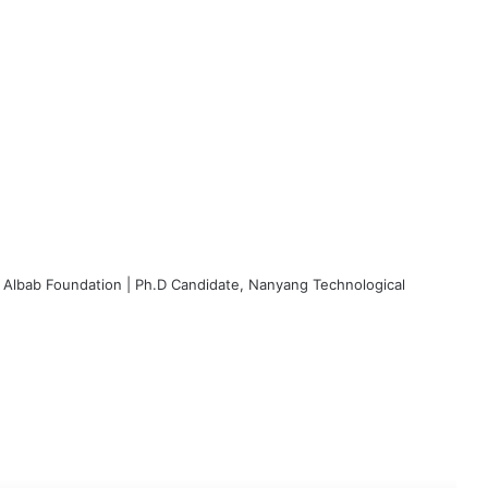
 Albab Foundation | Ph.D Candidate, Nanyang Technological
ok
ead Next