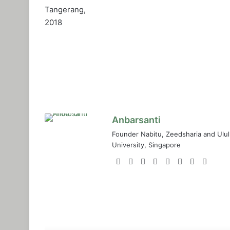
Tangerang,
2018
Anbarsanti
Founder Nabitu, Zeedsharia and Ulul
University, Singapore
Website
Facebook
X
LinkedIn
YouTube
Instagram
Medium
TikT
R