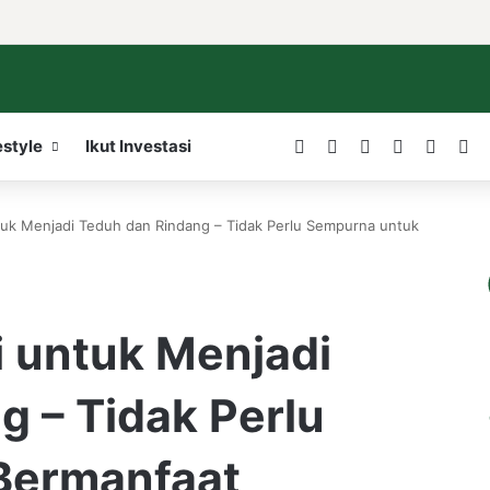
Facebook
X
LinkedIn
YouTube
WordP
In
estyle
Ikut Investasi
ntuk Menjadi Teduh dan Rindang – Tidak Perlu Sempurna untuk
i untuk Menjadi
 – Tidak Perlu
Bermanfaat