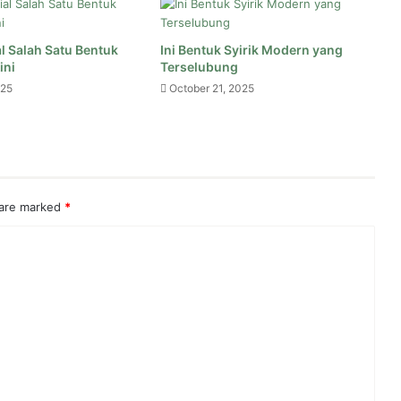
al Salah Satu Bentuk
Ini Bentuk Syirik Modern yang
h Istri Menggantikannya?
ini
Terselubung
025
October 21, 2025
stri dalam Rumah Tangga
 are marked
*
 Islam
ngga Menurut Islam