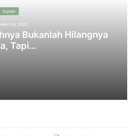
Aqidah
mber 26, 2025
hnya Bukanlah Hilangnya
a, Tapi…
angnya Harta, Tapi…
 Harus Bekerja?