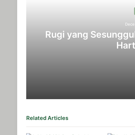
Dece
Rugi yang Sesunggu
Hart
December 26, 2025
Rugi yang Sesungguhnya Bukanlah Hil
December 10, 2025
Related Articles
Biaya Hidup yang Tinggi, Apakah Istri