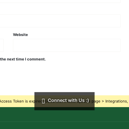
Website
im dalam Islam
 the next time I comment.
Connect with Us :)
ccess Token is expired, Go to the Theme options page > Integrations, t
ir Soal Rezeki?