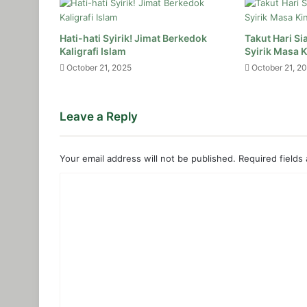
December 10, 2025
Hati-hati Syirik! Jimat Berkedok
Takut Hari Si
Suami Tidak Memberi Nafkah, Wajarka
Kaligrafi Islam
Syirik Masa K
October 21, 2025
October 21, 2
December 8, 2025
Leave a Reply
Pentingnya Fondasi dan Peran Suami I
Your email address will not be published.
Required fields
November 19, 2025
C
Suami Tidak Bekerja dalam Pandangan
o
m
m
November 19, 2025
e
Peran Suami dan Istri dalam Rumah Ta
n
t