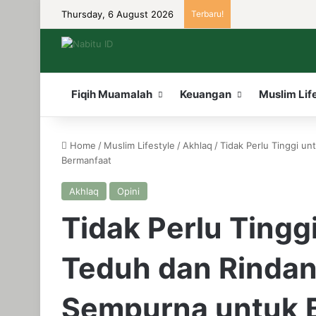
Thursday, 6 August 2026
Terbaru!
Fiqih Muamalah
Keuangan
Muslim Lif
Home
/
Muslim Lifestyle
/
Akhlaq
/
Tidak Perlu Tinggi u
Bermanfaat
Akhlaq
Opini
Tidak Perlu Tingg
Teduh dan Rindang
Sempurna untuk 