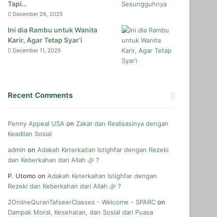
Tapi…
December 26, 2025
Ini dia Rambu untuk Wanita
Karir, Agar Tetap Syar’i
December 11, 2025
Recent Comments
Penny Appeal USA
on
Zakat dan Realisasinya dengan
Keadilan Sosial
admin
on
Adakah Keterkaitan Istighfar dengan Rezeki
dan Keberkahan dari Allah ﷻ ?
P. Utomo
on
Adakah Keterkaitan Istighfar dengan
Rezeki dan Keberkahan dari Allah ﷻ ?
2OnlineQuranTafseerClasses - Welcome - SPARC
on
Dampak Moral, Kesehatan, dan Sosial dari Puasa