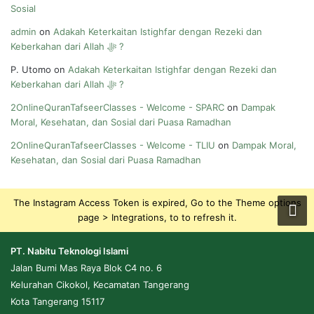
Sosial
admin
on
Adakah Keterkaitan Istighfar dengan Rezeki dan
Keberkahan dari Allah ﷻ ?
P. Utomo
on
Adakah Keterkaitan Istighfar dengan Rezeki dan
Keberkahan dari Allah ﷻ ?
2OnlineQuranTafseerClasses - Welcome - SPARC
on
Dampak
Moral, Kesehatan, dan Sosial dari Puasa Ramadhan
2OnlineQuranTafseerClasses - Welcome - TLIU
on
Dampak Moral,
Kesehatan, dan Sosial dari Puasa Ramadhan
The Instagram Access Token is expired, Go to the Theme options
page > Integrations, to to refresh it.
PT. Nabitu Teknologi Islami
Jalan Bumi Mas Raya Blok C4 no. 6
Kelurahan Cikokol, Kecamatan Tangerang
Kota Tangerang 15117