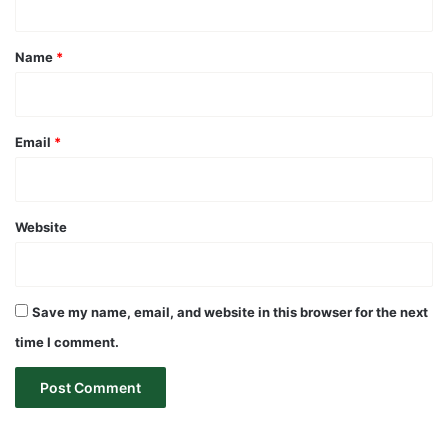
t
*
Name
*
Email
*
Website
Save my name, email, and website in this browser for the next
time I comment.