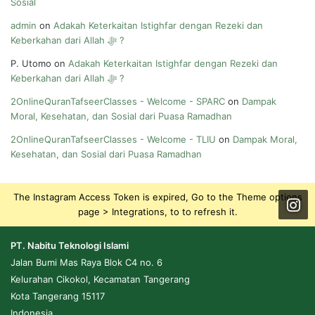
Sosial
admin
on
Adakah Keterkaitan Istighfar dengan Rezeki dan
Keberkahan dari Allah ﷻ ?
P. Utomo
on
Adakah Keterkaitan Istighfar dengan Rezeki dan
Keberkahan dari Allah ﷻ ?
2OnlineQuranTafseerClasses - Welcome - SPARC
on
Dampak
Moral, Kesehatan, dan Sosial dari Puasa Ramadhan
2OnlineQuranTafseerClasses - Welcome - TLIU
on
Dampak Moral,
Kesehatan, dan Sosial dari Puasa Ramadhan
The Instagram Access Token is expired, Go to the Theme options
page > Integrations, to to refresh it.
PT. Nabitu Teknologi Islami
Jalan Bumi Mas Raya Blok C4 no. 6
Kelurahan Cikokol, Kecamatan Tangerang
Kota Tangerang 15117
Indonesia