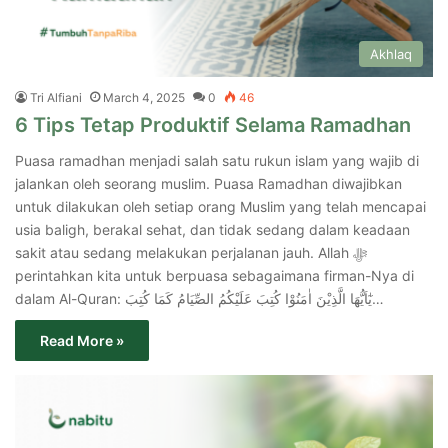
Akhlaq
Tri Alfiani
March 4, 2025
0
46
6 Tips Tetap Produktif Selama Ramadhan
Puasa ramadhan menjadi salah satu rukun islam yang wajib di
jalankan oleh seorang muslim. Puasa Ramadhan diwajibkan
untuk dilakukan oleh setiap orang Muslim yang telah mencapai
usia baligh, berakal sehat, dan tidak sedang dalam keadaan
sakit atau sedang melakukan perjalanan jauh. Allah ﷻ
perintahkan kita untuk berpuasa sebagaimana firman-Nya di
dalam Al-Quran: يٰٓاَيُّهَا الَّذِيْنَ اٰمَنُوْا كُتِبَ عَلَيْكُمُ الصِّيَامُ كَمَا كُتِبَ…
Read More »