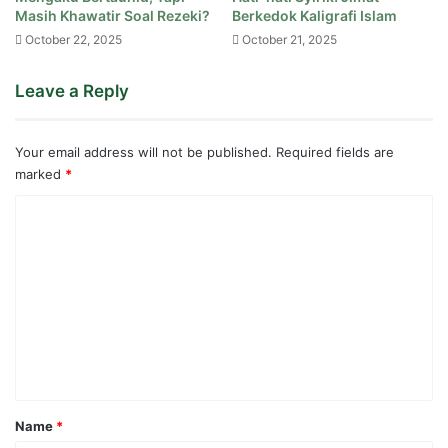
Masih Khawatir Soal Rezeki?
Berkedok Kaligrafi Islam
October 22, 2025
October 21, 2025
Leave a Reply
Your email address will not be published.
Required fields are
marked
*
C
o
m
m
e
n
t
*
Name
*