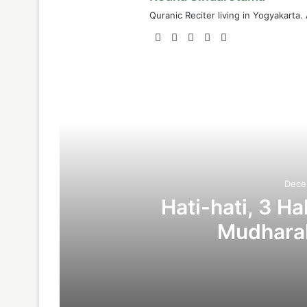
Quranic Reciter living in Yogyakarta.
Website
Facebook
LinkedIn
YouTube
Instagram
R
Dece
Hati-hati, 3 Ha
Mudharab