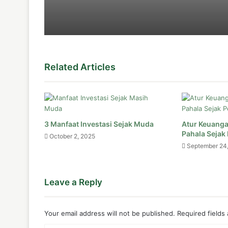
December 26, 2025
Hati-hati, 3 Hal Ini Bisa Bikin Akad M
December 11, 2025
Related Articles
Ini dia Rambu untuk Wanita Karir, Agar 
December 11, 2025
3 Manfaat Investasi Sejak Muda
Atur Keuanga
Istri Bekerja dalam Islam Hukumnya M
Pahala Sejak
October 2, 2025
September 24
December 10, 2025
Leave a Reply
Biaya Hidup yang Tinggi, Apakah Istri
Your email address will not be published.
Required fields
December 10, 2025