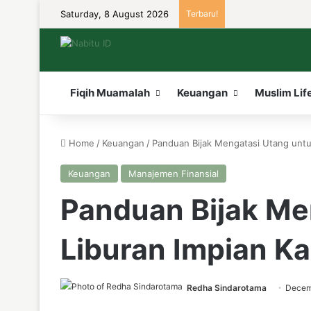
Saturday, 8 August 2026
Terbaru!
Fiqih Muamalah
Keuangan
Muslim Lif
Home
/
Keuangan
/
Panduan Bijak Mengatasi Utang untu
Keuangan
Manajemen Finansial
Panduan Bijak Me
Liburan Impian K
Redha Sindarotama
Decem