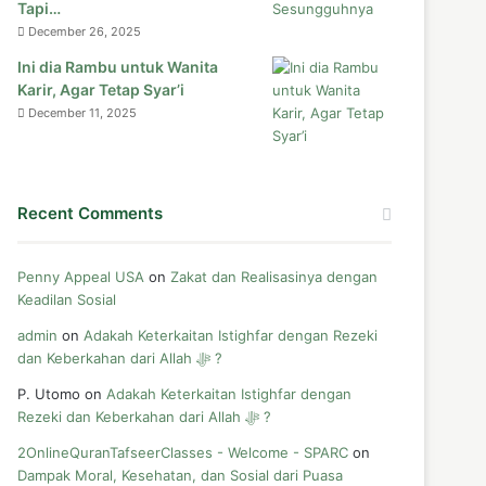
Tapi…
December 26, 2025
Ini dia Rambu untuk Wanita
Karir, Agar Tetap Syar’i
December 11, 2025
Recent Comments
Penny Appeal USA
on
Zakat dan Realisasinya dengan
Keadilan Sosial
admin
on
Adakah Keterkaitan Istighfar dengan Rezeki
dan Keberkahan dari Allah ﷻ ?
P. Utomo
on
Adakah Keterkaitan Istighfar dengan
Rezeki dan Keberkahan dari Allah ﷻ ?
2OnlineQuranTafseerClasses - Welcome - SPARC
on
Dampak Moral, Kesehatan, dan Sosial dari Puasa