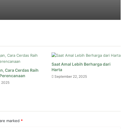
udharabah Jadi Riba
Tetap Syar’i
Saat Amal Lebih Berharga dari
Harta
n, Cara Cerdas Raih
ubah, Bukan Wajib
 Perencanaan
September 22, 2025
, 2025
 Harus Bekerja?
 are marked
*