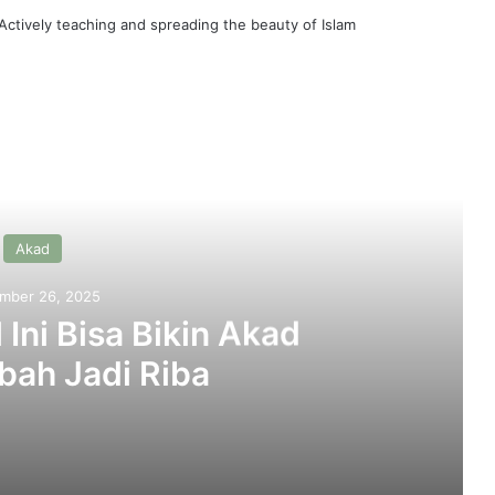
 Actively teaching and spreading the beauty of Islam
ead Next
Akad
mber 26, 2025
l Ini Bisa Bikin Akad
ah Jadi Riba