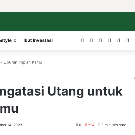
Facebook
X
LinkedIn
YouTube
WordP
In
estyle
Ikut Investasi
k Liburan Impian Kamu
ngatasi Utang untuk
amu
ber 14, 2023
0
224
3 minutes read