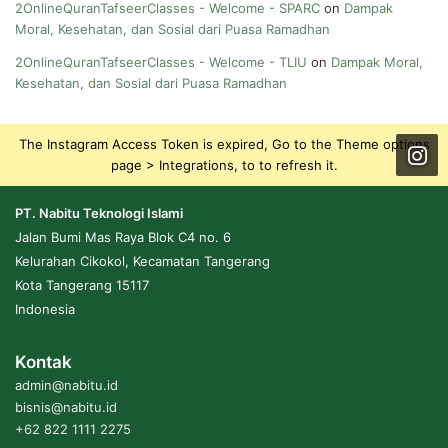
2OnlineQuranTafseerClasses - Welcome - SPARC
on
Dampak
Moral, Kesehatan, dan Sosial dari Puasa Ramadhan
2OnlineQuranTafseerClasses - Welcome - TLIU
on
Dampak Moral,
Kesehatan, dan Sosial dari Puasa Ramadhan
The Instagram Access Token is expired, Go to the Theme options
page > Integrations, to to refresh it.
PT. Nabitu Teknologi Islami
Jalan Bumi Mas Raya Blok C4 no. 6
Kelurahan Cikokol, Kecamatan Tangerang
Kota Tangerang 15117
Indonesia
Kontak
admin@nabitu.id
bisnis@nabitu.id
+62 822 1111 2275