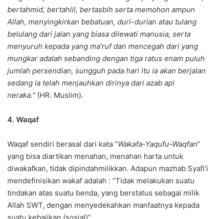
bertahmid, bertahlil, bertasbih serta memohon ampun
Allah, menyingkirkan bebatuan, duri-durian atau tulang
belulang dari jalan yang biasa dilewati manusia, serta
menyuruh kepada yang ma’ruf dan mencegah dari yang
mungkar adalah sebanding dengan tiga ratus enam puluh
jumlah persendian, sungguh pada hari itu ia akan berjalan
sedang ia telah menjauhkan dirinya dari azab api
neraka.”
(HR. Muslim).
4. Waqaf
Waqaf sendiri berasal dari kata “
Wakafa-Yaqufu-Waqfan
”
yang bisa diartikan menahan, menahan harta untuk
diwakafkan, tidak dipindahmilikkan. Adapun mazhab Syafi’i
mendefinisikan wakaf adalah : “Tidak melakukan suatu
tindakan atas suatu benda, yang berstatus sebagai milik
Allah SWT, dengan menyedekahkan manfaatnya kepada
suatu kebajikan (sosial)”.