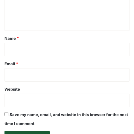
m
e
n
t
*
Name
*
Email
*
Website
Save my name, email, and website in this browser for the next
time I comment.