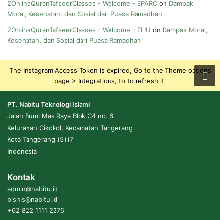
2OnlineQuranTafseerClasses - Welcome - SPARC
on
Dampak
Moral, Kesehatan, dan Sosial dari Puasa Ramadhan
2OnlineQuranTafseerClasses - Welcome - TLIU
on
Dampak Moral,
Kesehatan, dan Sosial dari Puasa Ramadhan
The Instagram Access Token is expired, Go to the Theme options
page > Integrations, to to refresh it.
PT. Nabitu Teknologi Islami
Jalan Bumi Mas Raya Blok C4 no. 6
Kelurahan Cikokol, Kecamatan Tangerang
Kota Tangerang 15117
Indonesia
Kontak
admin@nabitu.id
bisnis@nabitu.id
+62 822 1111 2275