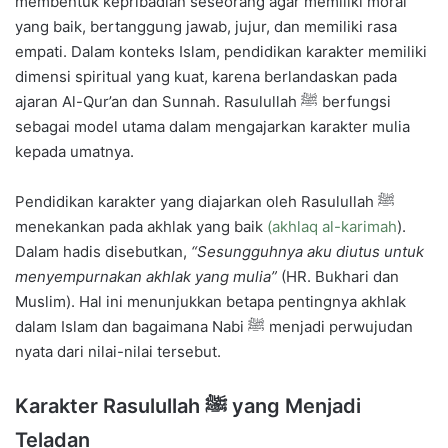
membentuk kepribadian seseorang agar memiliki moral
yang baik, bertanggung jawab, jujur, dan memiliki rasa
empati. Dalam konteks Islam, pendidikan karakter memiliki
dimensi spiritual yang kuat, karena berlandaskan pada
ajaran Al-Qur’an dan Sunnah. Rasulullah ﷺ berfungsi
sebagai model utama dalam mengajarkan karakter mulia
kepada umatnya.
Pendidikan karakter yang diajarkan oleh Rasulullah ﷺ
menekankan pada akhlak yang baik
(akhlaq al-karimah
).
Dalam hadis disebutkan,
“Sesungguhnya aku diutus untuk
menyempurnakan akhlak yang mulia”
(HR. Bukhari dan
Muslim). Hal ini menunjukkan betapa pentingnya akhlak
dalam Islam dan bagaimana Nabi ﷺ menjadi perwujudan
nyata dari nilai-nilai tersebut.
Karakter Rasulullah ﷺ yang Menjadi
Teladan