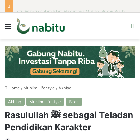
Istri Bekerja dalam Islam Hukumnya Mubah, Bukan Wajib
Menu
Se
Home
/
Muslim Lifestyle
/
Akhlaq
Akhlaq
Muslim Lifestyle
Sirah
Rasulullah ﷺ sebagai Teladan
Pendidikan Karakter