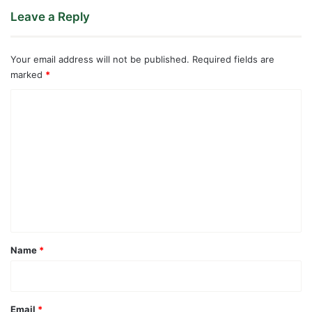
Leave a Reply
Your email address will not be published.
Required fields are
marked
*
C
o
m
m
e
n
t
*
Name
*
Email
*