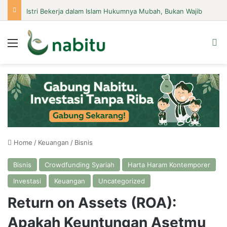
Istri Bekerja dalam Islam Hukumnya Mubah, Bukan Wajib
Menu
Se
Home
/
Keuangan
/
Bisnis
Bisnis
Crowdfunding Syariah
Harta Haram Kontemporer
Investasi
Keuangan
Uncategorized
Return on Assets (ROA):
Apakah Keuntungan Asetmu