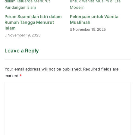
Peran Suami dan Istri dalam
Pekerjaan untuk Wanita
Rumah Tangga Menurut
Muslimah
Islam
November 19, 2025
November 19, 2025
Leave a Reply
Your email address will not be published.
Required fields are
marked
*
C
o
m
m
e
n