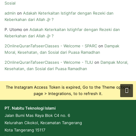
Sosial
admin
on
Adakah Keterkaitan Istighfar dengan Rezeki dan
Keberkahan dari Allah ﷻ ?
P. Utomo
on
Adakah Keterkaitan Istighfar dengan Rezeki dan
Keberkahan dari Allah ﷻ ?
2OnlineQuranTafseerClasses - Welcome - SPARC
on
Dampak
Moral, Kesehatan, dan Sosial dari Puasa Ramadhan
2OnlineQuranTafseerClasses - Welcome - TLIU
on
Dampak Moral,
Kesehatan, dan Sosial dari Puasa Ramadhan
The Instagram Access Token is expired, Go to the Theme options
page > Integrations, to to refresh it.
PT. Nabitu Teknologi Islami
Jalan Bumi Mas Raya Blok C4 no. 6
Kelurahan Cikokol, Kecamatan Tangerang
Kota Tangerang 15117