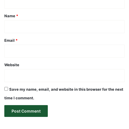
t
*
Name
*
Email
*
Website
Save my name, email, and website in this browser for the next
time I comment.