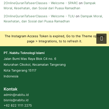
2OnlineQuranTafseerClasses - Welcome - SPARC
on
Dampak
Moral, Kesehatan, dan Sosial dari Puasa Ramadhan
2OnlineQuranTafseerClasses - Welcome - TLIU
on
Dampak Moral,
Kesehatan, dan Sosial dari Puasa Ramadhan
The Instagram Access Token is expired, Go to the Theme options
page > Integrations, to to refresh it.
PT. Nabitu Teknologi Islami
Jalan Bumi Mas Raya Blok C4 no. 6
Kelurahan Cikokol, Kecamatan Tangerang
Kota Tangerang 15117
Indonesia
Kontak
admin@nabitu.id
bisnis@nabitu.id
+62 822 1111 2275