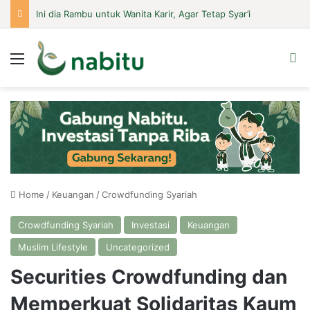
Ini dia Rambu untuk Wanita Karir, Agar Tetap Syar’i
Menu
Se
Home
/
Keuangan
/
Crowdfunding Syariah
Crowdfunding Syariah
Investasi
Keuangan
Muslim Lifestyle
Uncategorized
Securities Crowdfunding dan
Memperkuat Solidaritas Kaum