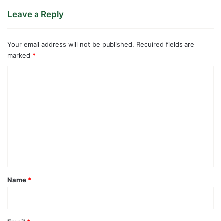
Leave a Reply
Your email address will not be published.
Required fields are
marked
*
C
o
m
m
e
n
t
*
Name
*