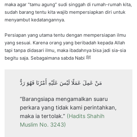
maka agar “tamu agung” sudi singgah di rumah-rumah kita,
sudah barang tentu kita wajib mempersiapkan diri untuk
menyambut kedatangannya.
Persiapan yang utama tentu dengan mempersiapan ilmu
yang sesuai. Karena orang yang beribadah kepada Allah
tapi tanpa didasari ilmu, maka ibadahnya bisa jadi sia-sia
begitu saja. Sebagaimana sabda Nabi ﷺ
مَنْ عَمِلَ عَمَلًا لَيْسَ عَلَيْهِ أَمْرُنَا فَهُوَ رَدٌّ
“Barangsiapa mengamalkan suaru
perkara yang tidak kami perintahkan,
maka ia tertolak.”
(Hadits Shahih
Muslim No. 3243)