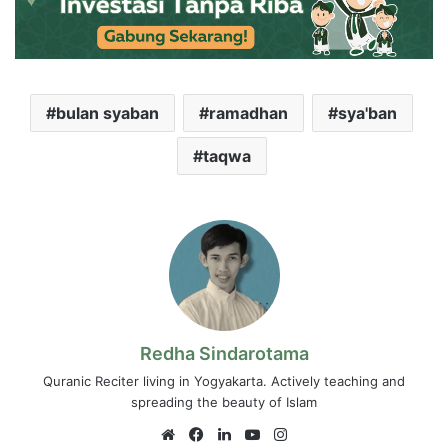
bulan syaban
ramadhan
sya'ban
taqwa
Redha Sindarotama
Quranic Reciter living in Yogyakarta. Actively teaching and
spreading the beauty of Islam
Website
Facebook
LinkedIn
YouTube
Instagram