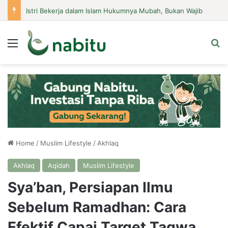
Istri Bekerja dalam Islam Hukumnya Mubah, Bukan Wajib
Menu
Se
Home
/
Muslim Lifestyle
/
Akhlaq
Akhlaq
Aqidah
Muslim Lifestyle
Sya’ban, Persiapan Ilmu
Sebelum Ramadhan: Cara
Efektif Capai Target Taqwa