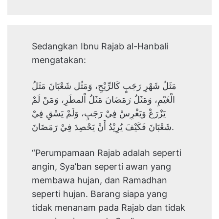
Sedangkan Ibnu Rajab al-Hanbali
mengatakan:
مَثَلُ شَهْرِ رَجَبٍ كَالرِّيْحِ، وَمَثُل شَعْبَانَ مَثَلُ
الْغَيْمِ، وَمَثَلُ رَمَضَانَ مَثَلُ اْلمطَرِ، وَمَنْ لَمْ
يَزْرَعْ وَيَغْرِسْ فِيْ رَجَبٍ، وَلَمْ يَسْقِ فِيْ
شَعْبَانَ فَكَيْفَ يُرِيْدُ أَنْ يَحْصِدَ فِيْ رَمَضَانَ.
“Perumpamaan Rajab adalah seperti
angin, Sya’ban seperti awan yang
membawa hujan, dan Ramadhan
seperti hujan. Barang siapa yang
tidak menanam pada Rajab dan tidak