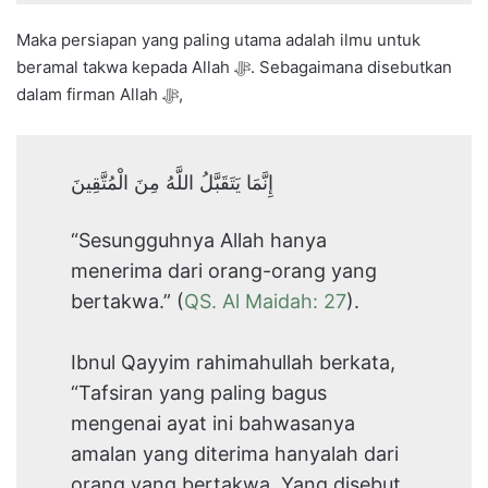
Maka persiapan yang paling utama adalah ilmu untuk
beramal takwa kepada Allah ﷻ. Sebagaimana disebutkan
dalam firman Allah ﷻ,
إِنَّمَا يَتَقَبَّلُ اللَّهُ مِنَ الْمُتَّقِينَ
“Sesungguhnya Allah hanya
menerima dari orang-orang yang
bertakwa.” (
QS. Al Maidah: 27
).
Ibnul Qayyim rahimahullah berkata,
“Tafsiran yang paling bagus
mengenai ayat ini bahwasanya
amalan yang diterima hanyalah dari
orang yang bertakwa. Yang disebut