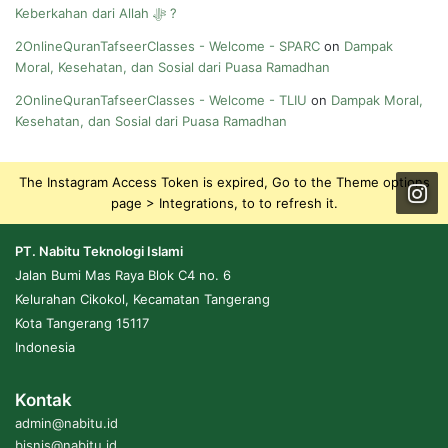
Keberkahan dari Allah ﷻ ?
2OnlineQuranTafseerClasses - Welcome - SPARC
on
Dampak
Moral, Kesehatan, dan Sosial dari Puasa Ramadhan
2OnlineQuranTafseerClasses - Welcome - TLIU
on
Dampak Moral,
Kesehatan, dan Sosial dari Puasa Ramadhan
The Instagram Access Token is expired, Go to the Theme options
page > Integrations, to to refresh it.
PT. Nabitu Teknologi Islami
Jalan Bumi Mas Raya Blok C4 no. 6
Kelurahan Cikokol, Kecamatan Tangerang
Kota Tangerang 15117
Indonesia
Kontak
admin@nabitu.id
bisnis@nabitu.id