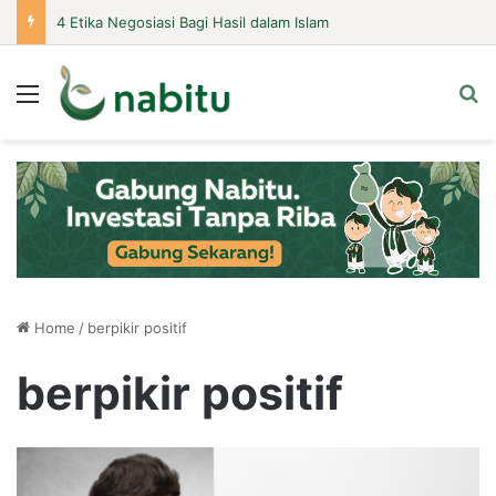
4 Etika Negosiasi Bagi Hasil dalam Islam
Menu
Se
Home
/
berpikir positif
berpikir positif