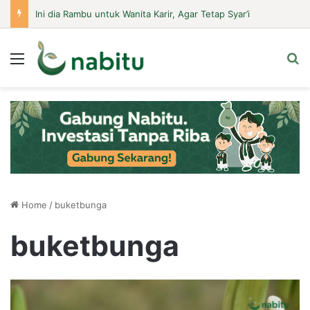
Ini dia Rambu untuk Wanita Karir, Agar Tetap Syar’i
Menu
Se
Home
/
buketbunga
buketbunga