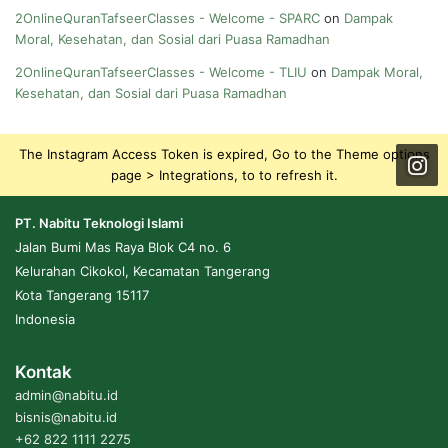
2OnlineQuranTafseerClasses - Welcome - SPARC
on
Dampak
Moral, Kesehatan, dan Sosial dari Puasa Ramadhan
2OnlineQuranTafseerClasses - Welcome - TLIU
on
Dampak Moral,
Kesehatan, dan Sosial dari Puasa Ramadhan
The Instagram Access Token is expired, Go to the Theme options
page > Integrations, to to refresh it.
PT. Nabitu Teknologi Islami
Jalan Bumi Mas Raya Blok C4 no. 6
Kelurahan Cikokol, Kecamatan Tangerang
Kota Tangerang 15117
Indonesia
Kontak
admin@nabitu.id
bisnis@nabitu.id
+62 822 1111 2275