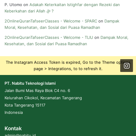
P. Utomo
on
Adakah Keterkaitan Istighfar dengan Rezeki dan
Keberkahan dari Allah ﷻ ?
2OnlineQuranTafseerClasses - Welcome - SPARC
on
Dampak
Moral, Kesehatan, dan Sosial dari Puasa Ramadhan
2OnlineQuranTafseerClasses - Welcome - TLIU
on
Dampak Moral,
Kesehatan, dan Sosial dari Puasa Ramadhan
The Instagram Access Token is expired, Go to the Theme options
page > Integrations, to to refresh it.
PT. Nabitu Teknologi Islami
Jalan Bumi Mas Raya Blok C4 no. 6
Kelurahan Cikokol, Kecamatan Tangerang
Kota Tangerang 15117
Indonesia
Kontak
admin@nabitu.id