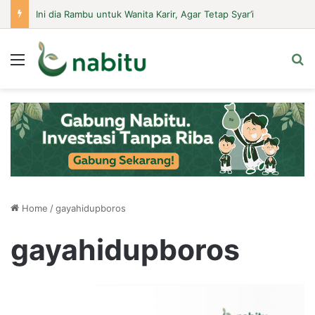
Ini dia Rambu untuk Wanita Karir, Agar Tetap Syar’i
Menu
Se
Home
/
gayahidupboros
gayahidupboros