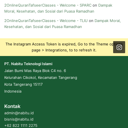
2OnlineQuranTafseerClasses - Welcome - SPARC
on
Dampak
Moral, Kesehatan, dan Sosial dari Puasa Ramadhan
2OnlineQuranTafseerClasses - Welcome - TLIU
on
Dampak Moral,
Kesehatan, dan Sosial dari Puasa Ramadhan
The Instagram Access Token is expired, Go to the Theme options
page > Integrations, to to refresh it.
PT. Nabitu Teknologi Islami
Jalan Bumi Mas Raya Blok C4 no. 6
Kelurahan Cikokol, Kecamatan Tangerang
Kota Tangerang 15117
Indonesia
Kontak
admin@nabitu.id
bisnis@nabitu.id
+62 822 1111 2275