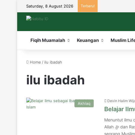
Saturday, 8 August 2026
Terbaru!
Fiqih Muamalah
Keuangan
Muslim Lif
Home
/
ilu ibadah
ilu ibadah
Devin Halim Wij
Akhlaq
Belajar Il
Menuntut ilmu d
Allah ﷻ dan Rasulullah ﷺ telah menyatakan bahwa ilmu sangat penting bagi
seorang Muslim.