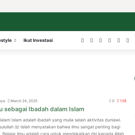
Facebook
X
LinkedIn
YouTube
WordP
In
estyle
Ikut Investasi
aya
March 24, 2025
0
138
mu sebagai Ibadah dalam Islam
alam Islam adalah ibadah yang mulia selain aktivitas duniawi.
 Belajar ilmu adalah cara untuk mendekatkan diri kepada Allah