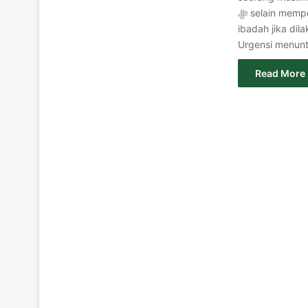
ﷻ selain memperoleh pengetahuan. Proses belajar itu sendiri sudah bernilai
ibadah jika dila
Urgensi menunt
Read More 