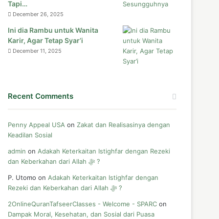
Tapi…
December 26, 2025
Ini dia Rambu untuk Wanita
Karir, Agar Tetap Syar’i
December 11, 2025
Recent Comments
Penny Appeal USA
on
Zakat dan Realisasinya dengan
Keadilan Sosial
admin
on
Adakah Keterkaitan Istighfar dengan Rezeki
dan Keberkahan dari Allah ﷻ ?
P. Utomo
on
Adakah Keterkaitan Istighfar dengan
Rezeki dan Keberkahan dari Allah ﷻ ?
2OnlineQuranTafseerClasses - Welcome - SPARC
on
Dampak Moral, Kesehatan, dan Sosial dari Puasa