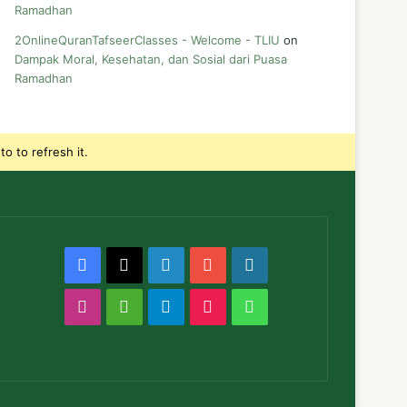
Ramadhan
2OnlineQuranTafseerClasses - Welcome - TLIU
on
Dampak Moral, Kesehatan, dan Sosial dari Puasa
Ramadhan
o to refresh it.
Facebook
X
LinkedIn
YouTube
WordPress
Instagram
Medium
Telegram
TikTok
WhatsApp