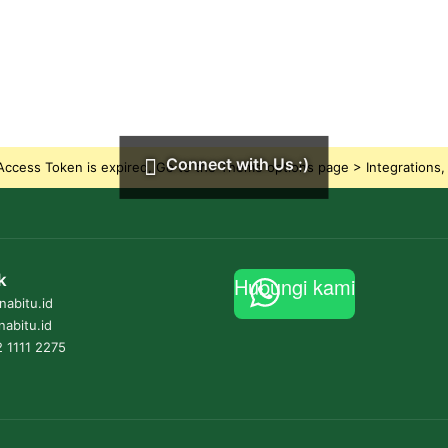
Connect with Us :)
ccess Token is expired, Go to the Theme options page > Integrations, t
k
Hubungi kami
abitu.id
nabitu.id
 1111 2275