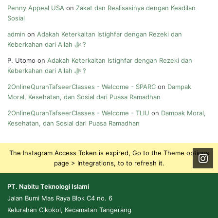
Penny Appeal USA
on
Zakat dan Realisasinya dengan Keadilan
Sosial
admin
on
Adakah Keterkaitan Istighfar dengan Rezeki dan
Keberkahan dari Allah ﷻ ?
P. Utomo
on
Adakah Keterkaitan Istighfar dengan Rezeki dan
Keberkahan dari Allah ﷻ ?
2OnlineQuranTafseerClasses - Welcome - SPARC
on
Dampak
Moral, Kesehatan, dan Sosial dari Puasa Ramadhan
2OnlineQuranTafseerClasses - Welcome - TLIU
on
Dampak Moral,
Kesehatan, dan Sosial dari Puasa Ramadhan
The Instagram Access Token is expired, Go to the Theme options
page > Integrations, to to refresh it.
PT. Nabitu Teknologi Islami
Jalan Bumi Mas Raya Blok C4 no. 6
Kelurahan Cikokol, Kecamatan Tangerang