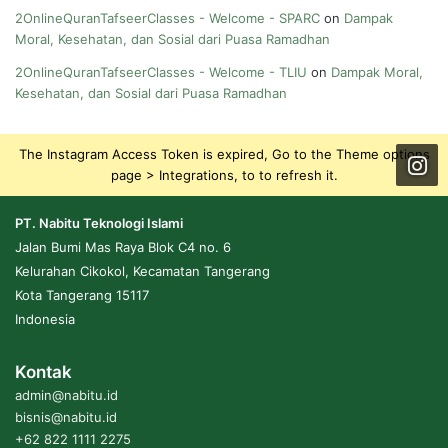
2OnlineQuranTafseerClasses - Welcome - SPARC
on
Dampak
Moral, Kesehatan, dan Sosial dari Puasa Ramadhan
2OnlineQuranTafseerClasses - Welcome - TLIU
on
Dampak Moral,
Kesehatan, dan Sosial dari Puasa Ramadhan
The Instagram Access Token is expired, Go to the Theme options
page > Integrations, to to refresh it.
PT. Nabitu Teknologi Islami
Jalan Bumi Mas Raya Blok C4 no. 6
Kelurahan Cikokol, Kecamatan Tangerang
Kota Tangerang 15117
Indonesia
Kontak
admin@nabitu.id
bisnis@nabitu.id
+62 822 1111 2275