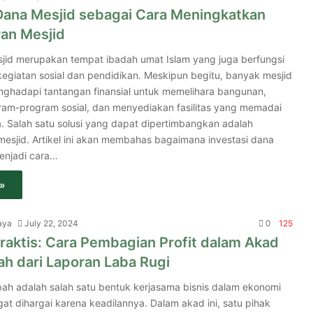
 Dana Mesjid sebagai Cara Meningkatkan
an Mesjid
sjid merupakan tempat ibadah umat Islam yang juga berfungsi
kegiatan sosial dan pendidikan. Meskipun begitu, banyak mesjid
ghadapi tantangan finansial untuk memelihara bangunan,
am-program sosial, dan menyediakan fasilitas yang memadai
. Salah satu solusi yang dapat dipertimbangkan adalah
mesjid. Artikel ini akan membahas bagaimana investasi dana
enjadi cara…
»
aya
July 22, 2024
0
125
raktis: Cara Pembagian Profit dalam Akad
h dari Laporan Laba Rugi
h adalah salah satu bentuk kerjasama bisnis dalam ekonomi
at dihargai karena keadilannya. Dalam akad ini, satu pihak