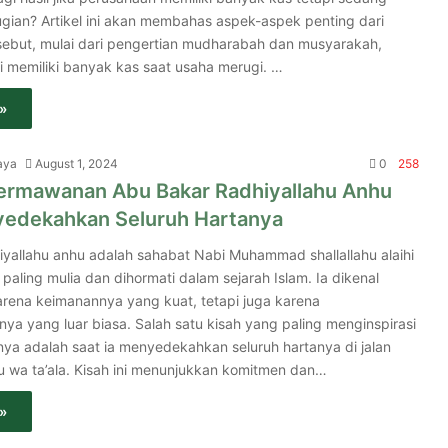
gian? Artikel ini akan membahas aspek-aspek penting dari
sebut, mulai dari pengertian mudharabah dan musyarakah,
i memiliki banyak kas saat usaha merugi. …
»
aya
August 1, 2024
0
258
ermawanan Abu Bakar Radhiyallahu Anhu
edekahkan Seluruh Hartanya
iyallahu anhu adalah sahabat Nabi Muhammad shallallahu alaihi
paling mulia dan dihormati dalam sejarah Islam. Ia dikenal
rena keimanannya yang kuat, tetapi juga karena
a yang luar biasa. Salah satu kisah yang paling menginspirasi
nya adalah saat ia menyedekahkan seluruh hartanya di jalan
u wa ta’ala. Kisah ini menunjukkan komitmen dan…
»