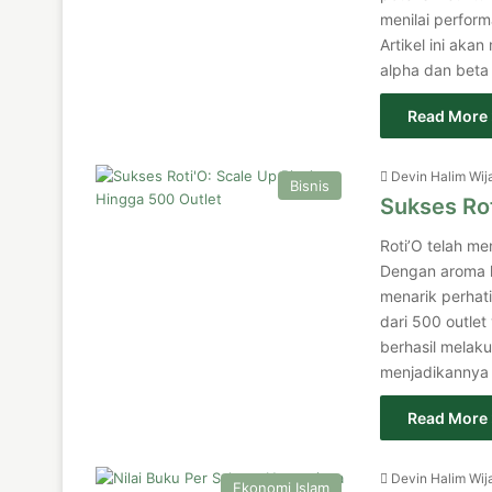
menilai perform
Artikel ini ak
alpha dan beta
Read More 
Devin Halim Wij
Bisnis
Sukses Rot
Roti’O telah me
Dengan aroma k
menarik perhati
dari 500 outlet
berhasil melaku
menjadikannya 
Read More 
Devin Halim Wij
Ekonomi Islam