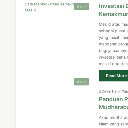
Investasi
Akad
Kemakmur
Mesjid atau ma
sebagai pusat 
yang masih men
mendanai progr
bagi jamaahnya
investasi dana 
mesjid dapat m
Read More 
Akad
Devin Halim Wij
Panduan P
Mudharaba
Akad mudharaba
Islam yang sang