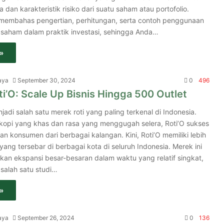
a dan karakteristik risiko dari suatu saham atau portofolio.
an membahas pengertian, perhitungan, serta contoh penggunaan
 saham dalam praktik investasi, sehingga Anda…
»
aya
September 30, 2024
0
496
i’O: Scale Up Bisnis Hingga 500 Outlet
njadi salah satu merek roti yang paling terkenal di Indonesia.
opi yang khas dan rasa yang menggugah selera, Roti’O sukses
an konsumen dari berbagai kalangan. Kini, Roti’O memiliki lebih
 yang tersebar di berbagai kota di seluruh Indonesia. Merek ini
kan ekspansi besar-besaran dalam waktu yang relatif singkat,
salah satu studi…
»
aya
September 26, 2024
0
136