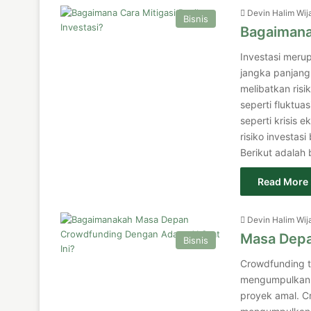
Devin Halim Wij
Bisnis
Bagaimana 
Investasi meru
jangka panjang
melibatkan risi
seperti fluktua
seperti krisis 
risiko investasi
Berikut adalah
Read More 
Devin Halim Wij
Masa Depa
Bisnis
Crowdfunding te
mengumpulkan d
proyek amal. C