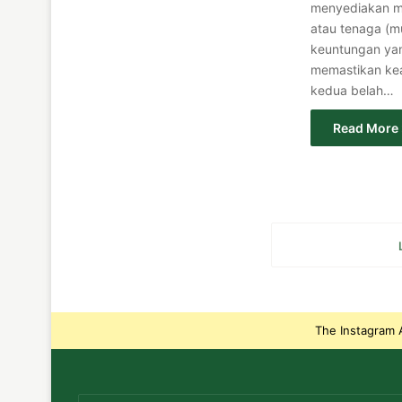
menyediakan mo
atau tenaga (mu
keuntungan yan
memastikan kea
kedua belah…
Read More 
The Instagram A