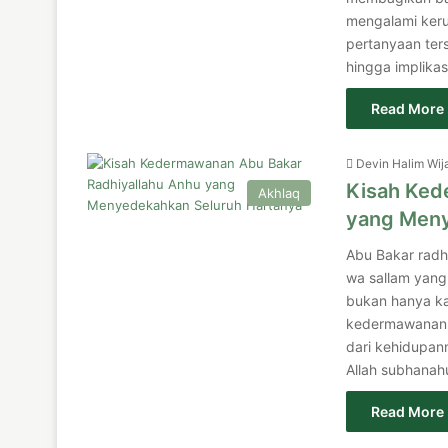
mengalami keru
pertanyaan ter
hingga implikas
Read More 
Devin Halim Wij
Kisah Ked
Akhlaq
yang Meny
Abu Bakar radh
wa sallam yang 
bukan hanya ka
kedermawananny
dari kehidupan
Allah subhanah
Read More 