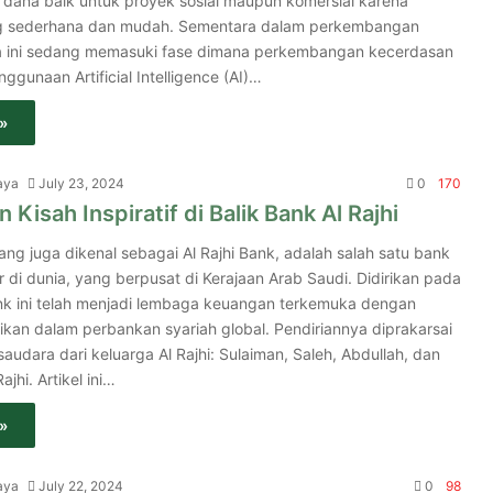
ana baik untuk proyek sosial maupun komersial karena
g sederhana dan mudah. Sementara dalam perkembangan
ia ini sedang memasuki fase dimana perkembangan kecerdasan
ggunaan Artificial Intelligence (AI)…
»
aya
July 23, 2024
0
170
 Kisah Inspiratif di Balik Bank Al Rajhi
yang juga dikenal sebagai Al Rajhi Bank, adalah salah satu bank
r di dunia, yang berpusat di Kerajaan Arab Saudi. Didirikan pada
nk ini telah menjadi lembaga keuangan terkemuka dengan
ikan dalam perbankan syariah global. Pendiriannya diprakarsai
audara dari keluarga Al Rajhi: Sulaiman, Saleh, Abdullah, dan
hi. Artikel ini…
»
aya
July 22, 2024
0
98