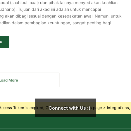
dal (shahibul maal) dan pihak lainnya menyediakan keahlian
dharib). Tujuan dari akad ini adalah untuk mencapai
g akan dibagi sesuai dengan kesepakatan awal. Namun, untuk
dilan dalam pembagian keuntungan, sangat penting bagi
»
Load More
Connect with Us :)
ccess Token is expired, Go to the Theme options page > Integrations, t