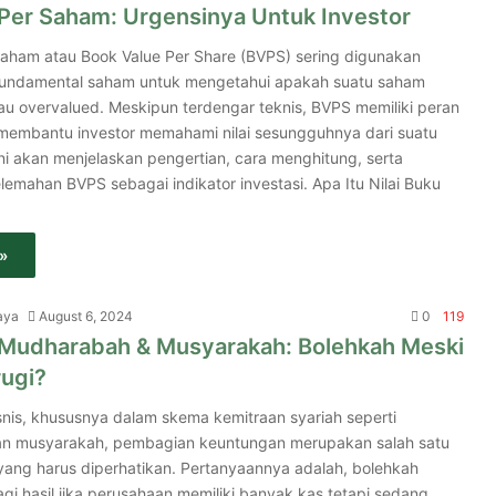
 Per Saham: Urgensinya Untuk Investor
 saham atau Book Value Per Share (BVPS) sering digunakan
 fundamental saham untuk mengetahui apakah suatu saham
au overvalued. Meskipun terdengar teknis, BVPS memiliki peran
membantu investor memahami nilai sesungguhnya dari suatu
ini akan menjelaskan pengertian, cara menghitung, serta
emahan BVPS sebagai indikator investasi. Apa Itu Nilai Buku
»
aya
August 6, 2024
0
119
l Mudharabah & Musyarakah: Bolehkah Meski
ugi?
snis, khususnya dalam skema kemitraan syariah seperti
n musyarakah, pembagian keuntungan merupakan salah satu
yang harus diperhatikan. Pertanyaannya adalah, bolehkah
i hasil jika perusahaan memiliki banyak kas tetapi sedang