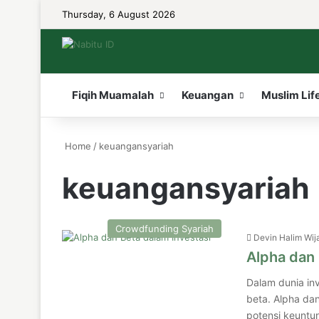
Thursday, 6 August 2026
Fiqih Muamalah
Keuangan
Muslim Lif
Home
/
keuangansyariah
keuangansyariah
Crowdfunding Syariah
Devin Halim Wij
Alpha dan 
Dalam dunia inv
beta. Alpha da
potensi keuntu