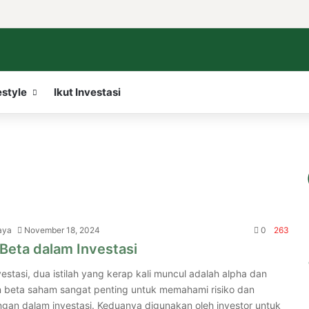
Facebook
X
LinkedIn
YouTube
WordPr
Ins
estyle
Ikut Investasi
aya
November 18, 2024
0
263
Beta dalam Investasi
estasi, dua istilah yang kerap kali muncul adalah alpha dan
n beta saham sangat penting untuk memahami risiko dan
ngan dalam investasi. Keduanya digunakan oleh investor untuk