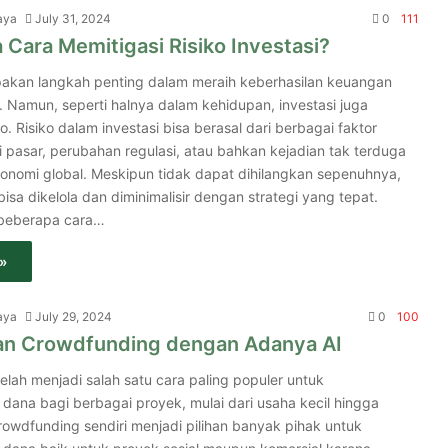
aya
July 31, 2024
0
111
Cara Memitigasi Risiko Investasi?
pakan langkah penting dalam meraih keberhasilan keuangan
. Namun, seperti halnya dalam kehidupan, investasi juga
ko. Risiko dalam investasi bisa berasal dari berbagai faktor
si pasar, perubahan regulasi, atau bahkan kejadian tak terduga
ekonomi global. Meskipun tidak dapat dihilangkan sepenuhnya,
 bisa dikelola dan diminimalisir dengan strategi yang tepat.
 beberapa cara…
»
aya
July 29, 2024
0
100
n Crowdfunding dengan Adanya AI
lah menjadi salah satu cara paling populer untuk
ana bagi berbagai proyek, mulai dari usaha kecil hingga
rowdfunding sendiri menjadi pilihan banyak pihak untuk