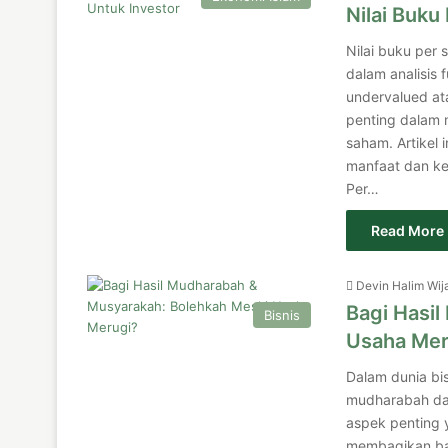
Nilai Buku
Nilai buku per
dalam analisis
undervalued at
penting dalam 
saham. Artikel 
manfaat dan kel
Per…
Read More 
Devin Halim Wij
Bagi Hasi
Bisnis
Usaha Mer
Dalam dunia bi
mudharabah da
aspek penting 
membagikan bag