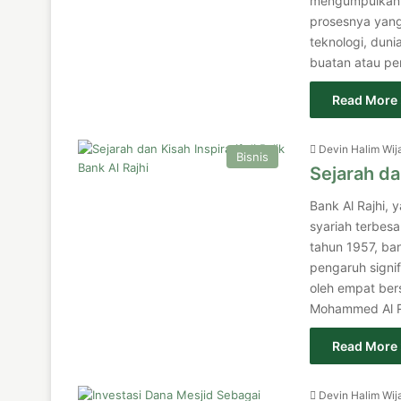
mengumpulkan d
prosesnya yan
teknologi, dun
buatan atau pen
Read More 
Devin Halim Wij
Bisnis
Sejarah dan
Bank Al Rajhi, 
syariah terbesa
tahun 1957, ba
pengaruh signif
oleh empat bers
Mohammed Al Raj
Read More 
Devin Halim Wij