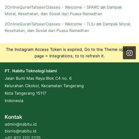
2OnlineQuranTafseerClasses - Welcome - SPARC
on
Dampak
Moral, Kesehatan, dan Sosial dari Puasa Ramadhan
2OnlineQuranTafseerClasses - Welcome - TLIU
on
Dampak Moral,
Kesehatan, dan Sosial dari Puasa Ramadhan
The Instagram Access Token is expired, Go to the Theme options
page > Integrations, to to refresh it.
PT. Nabitu Teknologi Islami
Jalan Bumi Mas Raya Blok C4 no. 6
Kelurahan Cikokol, Kecamatan Tangerang
Kota Tangerang 15117
Indonesia
Kontak
admin@nabitu.id
bisnis@nabitu.id
+62 822 1111 2275