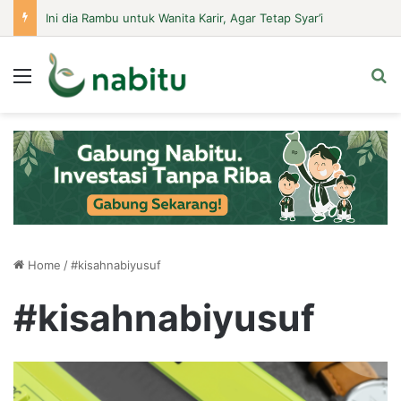
Ini dia Rambu untuk Wanita Karir, Agar Tetap Syar’i
Menu
Se
Home
/
#kisahnabiyusuf
#kisahnabiyusuf