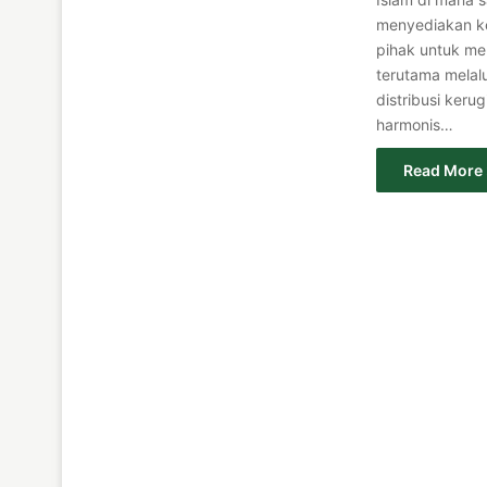
menyediakan ke
pihak untuk me
terutama melal
distribusi ker
harmonis…
Read More 