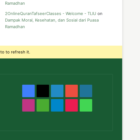
Ramadhan
2OnlineQuranTafseerClasses - Welcome - TLIU
on
Dampak Moral, Kesehatan, dan Sosial dari Puasa
Ramadhan
o to refresh it.
Facebook
X
LinkedIn
YouTube
WordPress
Instagram
Medium
Telegram
TikTok
WhatsApp