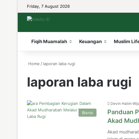
Friday, 7 August 2026
Fiqih Muamalah
Keuangan
Muslim Lif
Home
/
laporan laba rugi
laporan laba rugi
Devin Halim Wij
Panduan P
Bisnis
Akad Mudh
Akad mudharaba
Islam di mana 