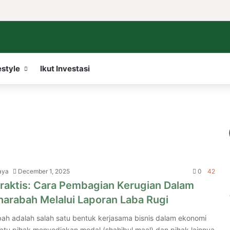
Facebook
X
LinkedIn
YouTube
WordPr
Ins
estyle
Ikut Investasi
aya
December 1, 2025
0
42
raktis: Cara Pembagian Kerugian Dalam
arabah Melalui Laporan Laba Rugi
h adalah salah satu bentuk kerjasama bisnis dalam ekonomi
satu pihak menyediakan modal (shahibul maal) dan pihak lainnya