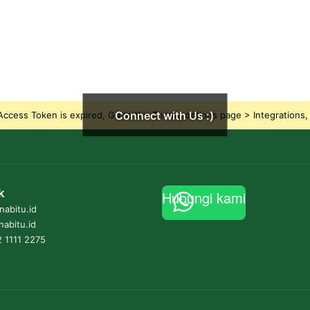
Connect with Us :)
ccess Token is expired, Go to the Theme options page > Integrations, t
k
Hubungi kami
abitu.id
nabitu.id
 1111 2275