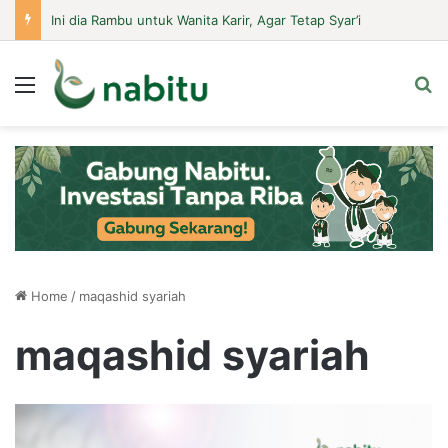
Ini dia Rambu untuk Wanita Karir, Agar Tetap Syar’i
Menu
Se
Home
/
maqashid syariah
maqashid syariah