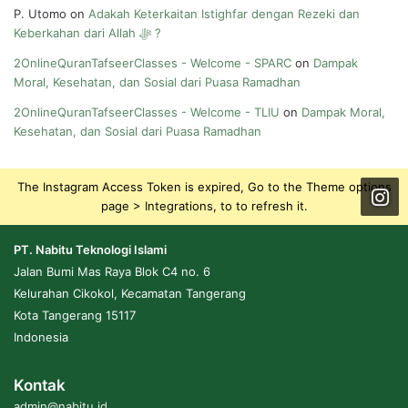
P. Utomo
on
Adakah Keterkaitan Istighfar dengan Rezeki dan
Keberkahan dari Allah ﷻ ?
2OnlineQuranTafseerClasses - Welcome - SPARC
on
Dampak
Moral, Kesehatan, dan Sosial dari Puasa Ramadhan
2OnlineQuranTafseerClasses - Welcome - TLIU
on
Dampak Moral,
Kesehatan, dan Sosial dari Puasa Ramadhan
The Instagram Access Token is expired, Go to the Theme options
page > Integrations, to to refresh it.
PT. Nabitu Teknologi Islami
Jalan Bumi Mas Raya Blok C4 no. 6
Kelurahan Cikokol, Kecamatan Tangerang
Kota Tangerang 15117
Indonesia
Kontak
admin@nabitu.id