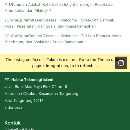
P. Utomo
on
Adakah Keterkaitan Istighfar dengan Rezeki dan
Keberkahan dari Allah ﷻ ?
2OnlineQuranTafseerClasses - Welcome - SPARC
on
Dampak
Moral, Kesehatan, dan Sosial dari Puasa Ramadhan
2OnlineQuranTafseerClasses - Welcome - TLIU
on
Dampak Moral,
Kesehatan, dan Sosial dari Puasa Ramadhan
The Instagram Access Token is expired, Go to the Theme options
page > Integrations, to to refresh it.
PT. Nabitu Teknologi Islami
Jalan Bumi Mas Raya Blok C4 no. 6
Kelurahan Cikokol, Kecamatan Tangerang
Kota Tangerang 15117
Indonesia
Kontak
admin@nabitu.id