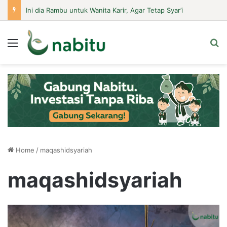
Ini dia Rambu untuk Wanita Karir, Agar Tetap Syar’i
Menu
Se
Home
/
maqashidsyariah
maqashidsyariah