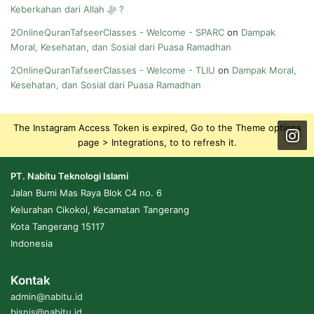
Keberkahan dari Allah ﷻ ?
2OnlineQuranTafseerClasses - Welcome - SPARC
on
Dampak
Moral, Kesehatan, dan Sosial dari Puasa Ramadhan
2OnlineQuranTafseerClasses - Welcome - TLIU
on
Dampak Moral,
Kesehatan, dan Sosial dari Puasa Ramadhan
The Instagram Access Token is expired, Go to the Theme options
page > Integrations, to to refresh it.
PT. Nabitu Teknologi Islami
Jalan Bumi Mas Raya Blok C4 no. 6
Kelurahan Cikokol, Kecamatan Tangerang
Kota Tangerang 15117
Indonesia
Kontak
admin@nabitu.id
bisnis@nabitu.id