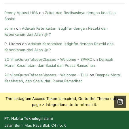
Penny Appeal USA
on
Zakat dan Realisasinya dengan Keadilan
Sosial
admin
on
Adakah Keterkaitan Istighfar dengan Rezeki dan
Keberkahan dari Allah ﷻ ?
P. Utomo
on
Adakah Keterkaitan Istighfar dengan Rezeki dan
Keberkahan dari Allah ﷻ ?
2OnlineQuranTafseerClasses - Welcome - SPARC
on
Dampak
Moral, Kesehatan, dan Sosial dari Puasa Ramadhan
2OnlineQuranTafseerClasses - Welcome - TLIU
on
Dampak Moral,
Kesehatan, dan Sosial dari Puasa Ramadhan
The Instagram Access Token is expired, Go to the Theme options
page > Integrations, to to refresh it.
PT. Nabitu Teknologi Islami
Jalan Bumi Mas Raya Blok C4 no. 6