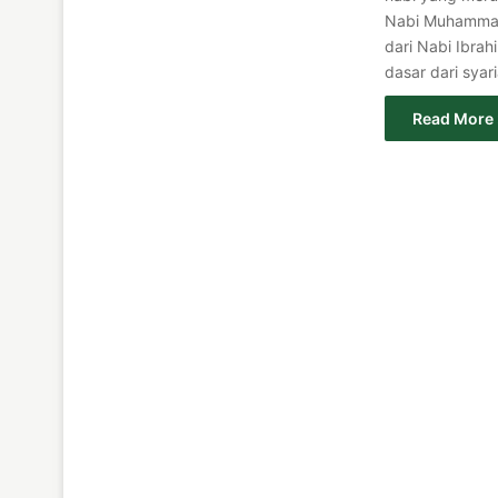
Nabi Muhammad ﷺ. Salah satu kisah yang paling terkenal dan be
dari Nabi Ibra
dasar dari syar
Read More 