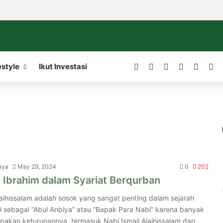
Facebook
X
LinkedIn
YouTube
WordP
In
estyle
Ikut Investasi
aya
May 29, 2024
0
202
i Ibrahim dalam Syariat Berqurban
laihissalam adalah sosok yang sangat penting dalam sejarah
al sebagai “Abul Anbiya” atau “Bapak Para Nabi” karena banyak
pakan keturunannya, termasuk Nabi Ismail Alaihissalam dan