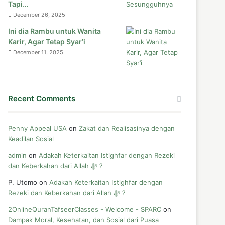
Tapi…
December 26, 2025
Ini dia Rambu untuk Wanita
Karir, Agar Tetap Syar’i
December 11, 2025
Recent Comments
Penny Appeal USA
on
Zakat dan Realisasinya dengan
Keadilan Sosial
admin
on
Adakah Keterkaitan Istighfar dengan Rezeki
dan Keberkahan dari Allah ﷻ ?
P. Utomo
on
Adakah Keterkaitan Istighfar dengan
Rezeki dan Keberkahan dari Allah ﷻ ?
2OnlineQuranTafseerClasses - Welcome - SPARC
on
Dampak Moral, Kesehatan, dan Sosial dari Puasa