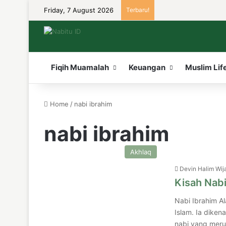
Friday, 7 August 2026
Terbaru!
Fiqih Muamalah
Keuangan
Muslim Lif
Home
/
nabi ibrahim
nabi ibrahim
Akhlaq
Devin Halim Wij
Kisah Nab
Nabi Ibrahim A
Islam. Ia diken
nabi yang meru