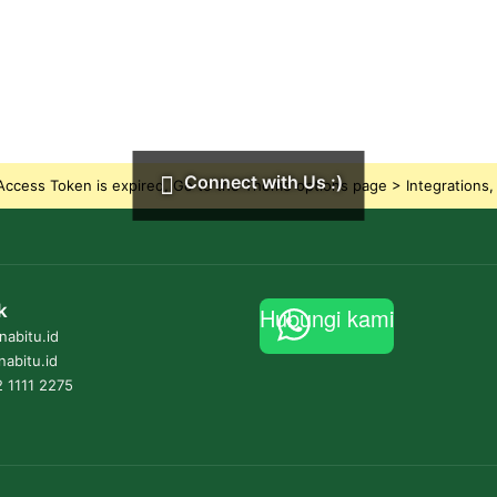
Connect with Us :)
ccess Token is expired, Go to the Theme options page > Integrations, t
k
Hubungi kami
abitu.id
nabitu.id
 1111 2275