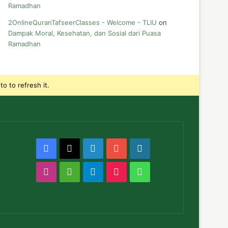
Ramadhan
2OnlineQuranTafseerClasses - Welcome - TLIU
on
Dampak Moral, Kesehatan, dan Sosial dari Puasa
Ramadhan
o to refresh it.
Facebook
X
LinkedIn
YouTube
WordPress
Instagram
Medium
Telegram
TikTok
WhatsApp