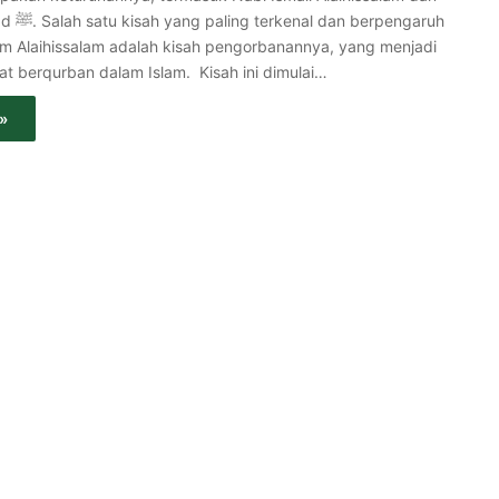
rpengaruh
him Alaihissalam adalah kisah pengorbanannya, yang menjadi
iat berqurban dalam Islam. Kisah ini dimulai…
»