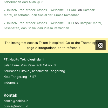
Keberkahan dari Allah ﷻ ?
2OnlineQuranTafseerClasses - Welcome - SPARC
on
Dampak
Moral, Kesehatan, dan Sosial dari Puasa Ramadhan
2OnlineQuranTafseerClasses - Welcome - TLIU
on
Dampak Moral,
Kesehatan, dan Sosial dari Puasa Ramadhan
The Instagram Access Token is expired, Go to the Theme options
page > Integrations, to to refresh it.
PT. Nabitu Teknologi Islami
Jalan Bumi Mas Raya Blok C4 no. 6
Kelurahan Cikokol, Kecamatan Tangerang
Kota Tangerang 15117
Indonesia
Kontak
admin@nabitu.id
bisnis@nabitu.id