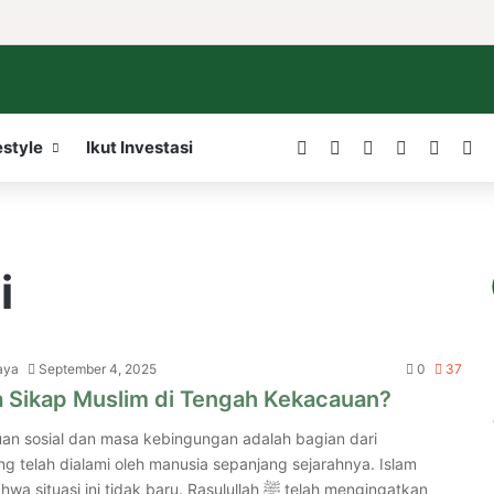
Facebook
X
LinkedIn
YouTube
WordP
In
estyle
Ikut Investasi
i
aya
September 4, 2025
0
37
 Sikap Muslim di Tengah Kekacauan?
uan sosial dan masa kebingungan adalah bagian dari
g telah dialami oleh manusia sepanjang sejarahnya. Islam
asi ini tidak baru. Rasulullah ﷺ telah mengingatkan