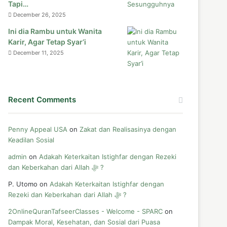
Tapi…
December 26, 2025
Ini dia Rambu untuk Wanita
Karir, Agar Tetap Syar’i
December 11, 2025
Recent Comments
Penny Appeal USA
on
Zakat dan Realisasinya dengan
Keadilan Sosial
admin
on
Adakah Keterkaitan Istighfar dengan Rezeki
dan Keberkahan dari Allah ﷻ ?
P. Utomo
on
Adakah Keterkaitan Istighfar dengan
Rezeki dan Keberkahan dari Allah ﷻ ?
2OnlineQuranTafseerClasses - Welcome - SPARC
on
Dampak Moral, Kesehatan, dan Sosial dari Puasa