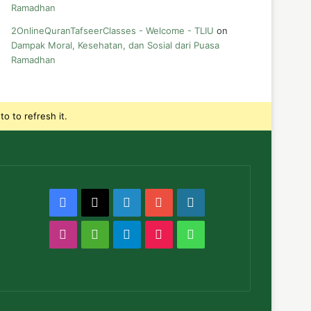
Ramadhan
2OnlineQuranTafseerClasses - Welcome - TLIU
on
Dampak Moral, Kesehatan, dan Sosial dari Puasa
Ramadhan
o to refresh it.
Facebook
X
LinkedIn
YouTube
WordPress
Instagram
Medium
Telegram
TikTok
WhatsApp