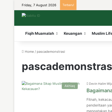
Friday, 7 August 2026
Terbaru!
Fiqih Muamalah
Keuangan
Muslim Lif
Home
/
pascademonstrasi
pascademonstras
Devin Halim Wij
Akhlaq
Bagaimana
Fitnah, kekaca
penderitaan yan
mengatakan bahwa situ