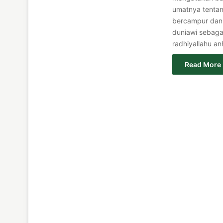
umatnya tentan
bercampur dan 
duniawi sebaga
radhiyallahu a
Read More 