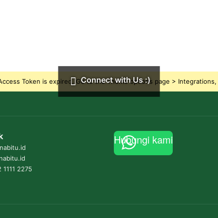
Connect with Us :)
ccess Token is expired, Go to the Theme options page > Integrations, t
k
Hubungi kami
abitu.id
nabitu.id
 1111 2275