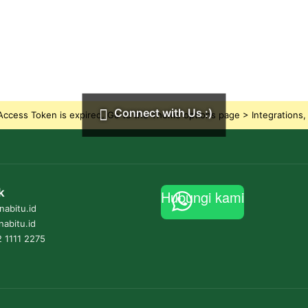
Connect with Us :)
ccess Token is expired, Go to the Theme options page > Integrations, t
k
Hubungi kami
abitu.id
nabitu.id
 1111 2275