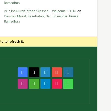
Ramadhan
2OnlineQuranTafseerClasses - Welcome - TLIU
on
Dampak Moral, Kesehatan, dan Sosial dari Puasa
Ramadhan
o to refresh it.
Facebook
X
LinkedIn
YouTube
WordPress
Instagram
Medium
Telegram
TikTok
WhatsApp