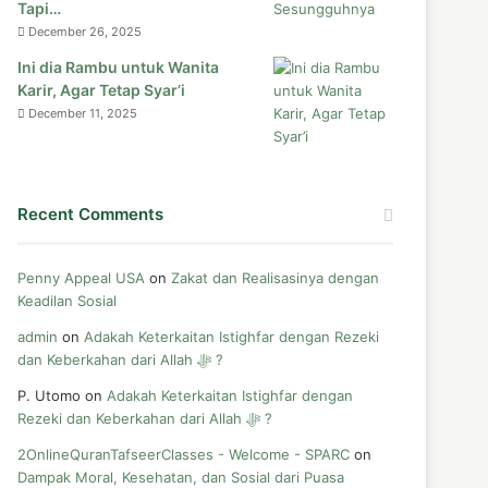
Tapi…
December 26, 2025
Ini dia Rambu untuk Wanita
Karir, Agar Tetap Syar’i
December 11, 2025
Recent Comments
Penny Appeal USA
on
Zakat dan Realisasinya dengan
Keadilan Sosial
admin
on
Adakah Keterkaitan Istighfar dengan Rezeki
dan Keberkahan dari Allah ﷻ ?
P. Utomo
on
Adakah Keterkaitan Istighfar dengan
Rezeki dan Keberkahan dari Allah ﷻ ?
2OnlineQuranTafseerClasses - Welcome - SPARC
on
Dampak Moral, Kesehatan, dan Sosial dari Puasa