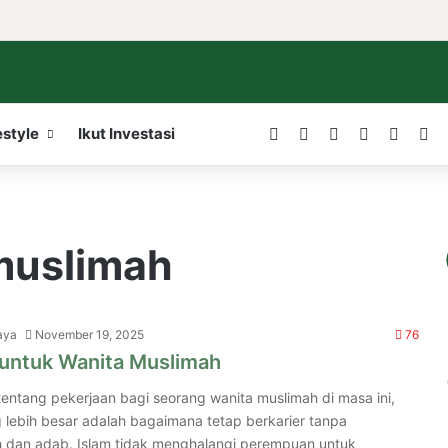
Facebook
X
LinkedIn
YouTube
WordP
In
estyle
Ikut Investasi
muslimah
aya
November 19, 2025
76
 untuk Wanita Muslimah
tentang pekerjaan bagi seorang wanita muslimah di masa ini,
 lebih besar adalah bagaimana tetap berkarier tanpa
h dan adab. Islam tidak menghalangi perempuan untuk