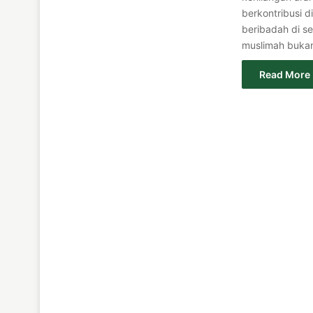
berkontribusi 
beribadah di se
muslimah bukan
Read More 