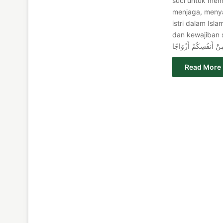
suci untuk mem
menjaga, menya
istri dalam Isl
dan kewajiban serta hak 
Read More 