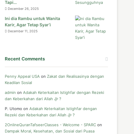
Tapi…
December 26, 2025
Ini dia Rambu untuk Wanita
Karir, Agar Tetap Syar’i
December 11, 2025
Recent Comments
Penny Appeal USA
on
Zakat dan Realisasinya dengan
Keadilan Sosial
admin
on
Adakah Keterkaitan Istighfar dengan Rezeki
dan Keberkahan dari Allah ﷻ ?
P. Utomo
on
Adakah Keterkaitan Istighfar dengan
Rezeki dan Keberkahan dari Allah ﷻ ?
2OnlineQuranTafseerClasses - Welcome - SPARC
on
Dampak Moral, Kesehatan, dan Sosial dari Puasa