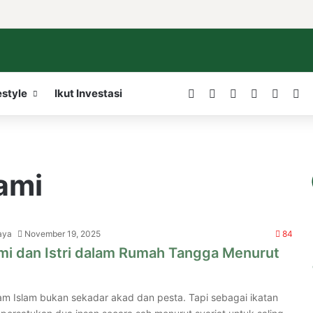
Facebook
X
LinkedIn
YouTube
WordP
In
estyle
Ikut Investasi
uami
aya
November 19, 2025
84
mi dan Istri dalam Rumah Tangga Menurut
am Islam bukan sekadar akad dan pesta. Tapi sebagai ikatan