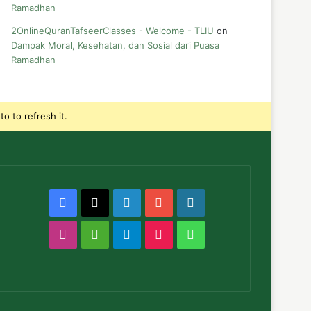
Ramadhan
2OnlineQuranTafseerClasses - Welcome - TLIU
on
Dampak Moral, Kesehatan, dan Sosial dari Puasa
Ramadhan
o to refresh it.
Facebook
X
LinkedIn
YouTube
WordPress
Instagram
Medium
Telegram
TikTok
WhatsApp