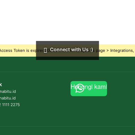
Connect with Us :)
ccess Token is expired, Go to the Theme options page > Integrations, t
k
Hubungi kami
abitu.id
nabitu.id
 1111 2275