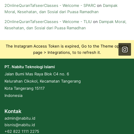
2OnlineQuranTafseerClasses - Welcome - SPARC
on
Dampak
Moral, Kesehatan, dan Sosial dari Puasa Ramadhan
2OnlineQuranTafseerClasses - Welcome - TLIU
on
Dampak Moral,
Kesehatan, dan Sosial dari Puasa Ramadhan
The Instagram Access Token is expired, Go to the Theme options
page > Integrations, to to refresh it.
PT. Nabitu Teknologi Islami
Jalan Bumi Mas Raya Blok C4 no. 6
Kelurahan Cikokol, Kecamatan Tangerang
Kota Tangerang 15117
Indonesia
Kontak
admin@nabitu.id
bisnis@nabitu.id
+62 822 1111 2275