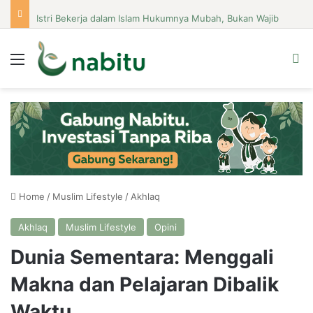
Istri Bekerja dalam Islam Hukumnya Mubah, Bukan Wajib
Menu
Se
Home
/
Muslim Lifestyle
/
Akhlaq
Akhlaq
Muslim Lifestyle
Opini
Dunia Sementara: Menggali
Makna dan Pelajaran Dibalik
Waktu