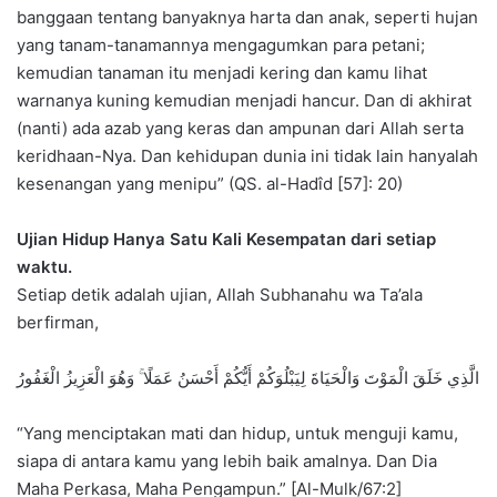
banggaan tentang banyaknya harta dan anak, seperti hujan
yang tanam-tanamannya mengagumkan para petani;
kemudian tanaman itu menjadi kering dan kamu lihat
warnanya kuning kemudian menjadi hancur. Dan di akhirat
(nanti) ada azab yang keras dan ampunan dari Allah serta
keridhaan-Nya. Dan kehidupan dunia ini tidak lain hanyalah
kesenangan yang menipu” (QS. al-Hadîd [57]: 20)
Ujian Hidup Hanya Satu Kali Kesempatan dari setiap
waktu.
Setiap detik adalah ujian, Allah Subhanahu wa Ta’ala
berfirman,
الَّذِي خَلَقَ الْمَوْتَ وَالْحَيَاةَ لِيَبْلُوَكُمْ أَيُّكُمْ أَحْسَنُ عَمَلًا ۚ وَهُوَ الْعَزِيزُ الْغَفُورُ
“Yang menciptakan mati dan hidup, untuk menguji kamu,
siapa di antara kamu yang lebih baik amalnya. Dan Dia
Maha Perkasa, Maha Pengampun.” [Al-Mulk/67:2]