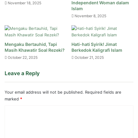
Independent Woman dalam
November 18, 2025
Islam
November 8, 2025
Mengaku Bertauhid, Tapi
Hati-hati Syirik! Jimat
Masih Khawatir Soal Rezeki?
Berkedok Kaligrafi Islam
October 22, 2025
October 21, 2025
Leave a Reply
Your email address will not be published.
Required fields are
marked
*
C
o
m
m