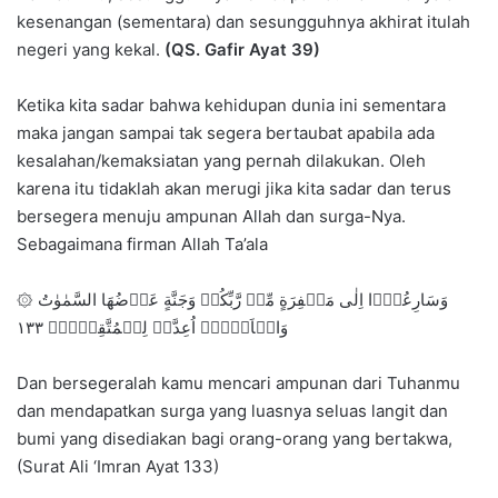
kesenangan (sementara) dan sesungguhnya akhirat itulah
negeri yang kekal.
(QS. Gafir Ayat 39)
Ketika kita sadar bahwa kehidupan dunia ini sementara
maka jangan sampai tak segera bertaubat apabila ada
kesalahan/kemaksiatan yang pernah dilakukan. Oleh
karena itu tidaklah akan merugi jika kita sadar dan terus
bersegera menuju ampunan Allah dan surga-Nya.
Sebagaimana firman Allah Ta’ala
۞ وَسَارِعُوۡۤا اِلٰى مَغۡفِرَةٍ مِّنۡ رَّبِّكُمۡ وَجَنَّةٍ عَرۡضُهَا السَّمٰوٰتُ
وَالۡاَرۡضُۙ اُعِدَّتۡ لِلۡمُتَّقِيۡنَۙ‏ ١٣٣
Dan bersegeralah kamu mencari ampunan dari Tuhanmu
dan mendapatkan surga yang luasnya seluas langit dan
bumi yang disediakan bagi orang-orang yang bertakwa,
(Surat Ali ‘Imran Ayat 133)