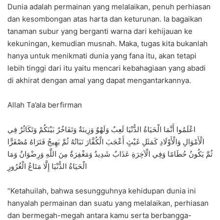
Dunia adalah permainan yang melalaikan, penuh perhiasan
dan kesombongan atas harta dan keturunan. Ia bagaikan
tanaman subur yang berganti warna dari kehijauan ke
kekuningan, kemudian musnah. Maka, tugas kita bukanlah
hanya untuk menikmati dunia yang fana itu, akan tetapi
lebih tinggi dari itu yaitu mencari kebahagiaan yang abadi
di akhirat dengan amal yang dapat mengantarkannya.
Allah Ta’ala berfirman
اعْلَمُوا أَنَّمَا الْحَيَاةُ الدُّنْيَا لَعِبٌ وَلَهْوٌ وَزِينَةٌ وَتَفَاخُرٌ بَيْنَكُمْ وَتَكَاثُرٌ فِي
الْأَمْوَالِ وَالْأَوْلَادِ كَمَثَلِ غَيْثٍ أَعْجَبَ الْكُفَّارَ نَبَاتُهُ ثُمَّ يَهِيجُ فَتَرَاهُ مُصْفَرًّا
ثُمَّ يَكُونُ حُطَامًا وَفِي الْآخِرَةِ عَذَابٌ شَدِيدٌ وَمَغْفِرَةٌ مِنَ اللَّهِ وَرِضْوَانٌ وَمَا
الْحَيَاةُ الدُّنْيَا إِلَّا مَتَاعُ الْغُرُورِ
“Ketahuilah, bahwa sesungguhnya kehidupan dunia ini
hanyalah permainan dan suatu yang melalaikan, perhiasan
dan bermegah-megah antara kamu serta berbangga-