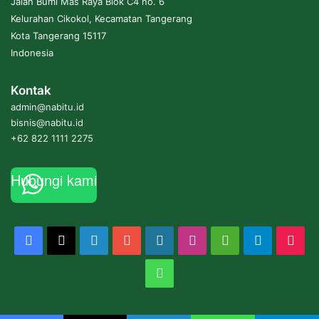
Jalan Bumi Mas Raya Blok C4 no. 6
Kelurahan Cikokol, Kecamatan Tangerang
Kota Tangerang 15117
Indonesia
Kontak
admin@nabitu.id
bisnis@nabitu.id
+62 822 1111 2275
Hubungi kami
Facebook
X
LinkedIn
YouTube
WordPress
Instagram
Medium
Telegram
Tik
WhatsApp