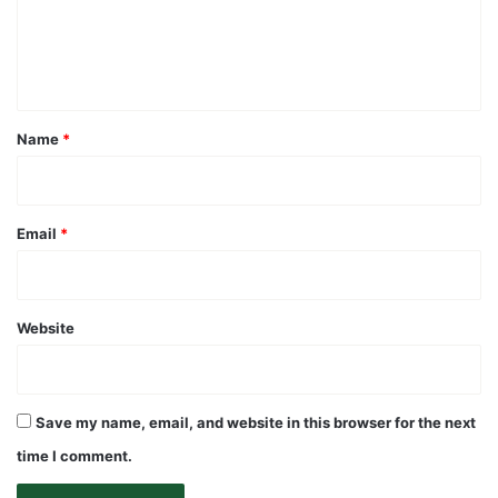
e
n
t
*
Name
*
Email
*
Website
Save my name, email, and website in this browser for the next
time I comment.