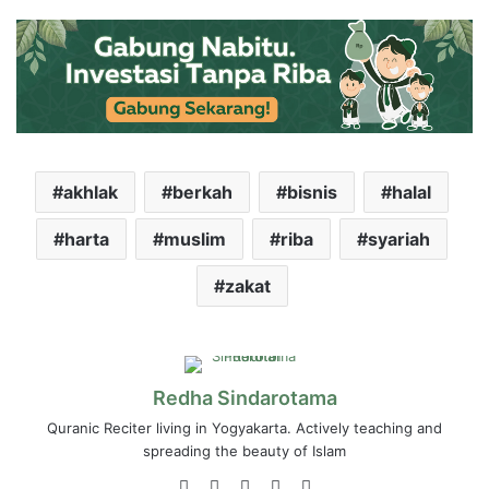
akhlak
berkah
bisnis
halal
harta
muslim
riba
syariah
zakat
Redha Sindarotama
Quranic Reciter living in Yogyakarta. Actively teaching and
spreading the beauty of Islam
Website
Facebook
LinkedIn
YouTube
Instagram