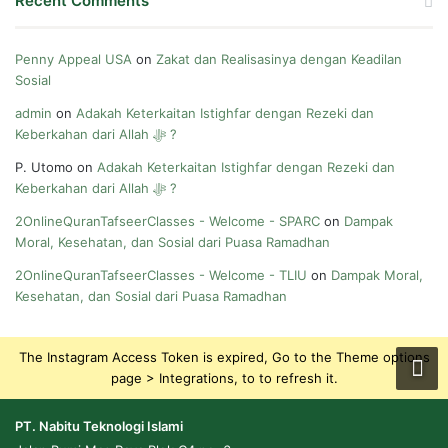
Recent Comments
Penny Appeal USA
on
Zakat dan Realisasinya dengan Keadilan
Sosial
admin
on
Adakah Keterkaitan Istighfar dengan Rezeki dan
Keberkahan dari Allah ﷻ ?
P. Utomo
on
Adakah Keterkaitan Istighfar dengan Rezeki dan
Keberkahan dari Allah ﷻ ?
2OnlineQuranTafseerClasses - Welcome - SPARC
on
Dampak
Moral, Kesehatan, dan Sosial dari Puasa Ramadhan
2OnlineQuranTafseerClasses - Welcome - TLIU
on
Dampak Moral,
Kesehatan, dan Sosial dari Puasa Ramadhan
The Instagram Access Token is expired, Go to the Theme options
page > Integrations, to to refresh it.
PT. Nabitu Teknologi Islami