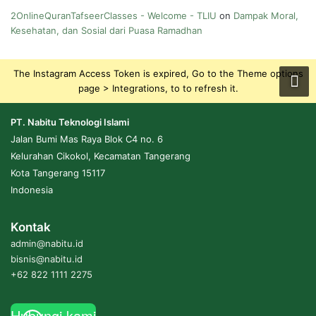
2OnlineQuranTafseerClasses - Welcome - TLIU
on
Dampak Moral,
Kesehatan, dan Sosial dari Puasa Ramadhan
The Instagram Access Token is expired, Go to the Theme options
page > Integrations, to to refresh it.
PT. Nabitu Teknologi Islami
Jalan Bumi Mas Raya Blok C4 no. 6
Kelurahan Cikokol, Kecamatan Tangerang
Kota Tangerang 15117
Indonesia
Kontak
admin@nabitu.id
bisnis@nabitu.id
+62 822 1111 2275
Hubungi kami