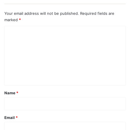
Your email address will not be published.
Required fields are
marked
*
C
o
m
m
e
n
t
*
Name
*
Email
*