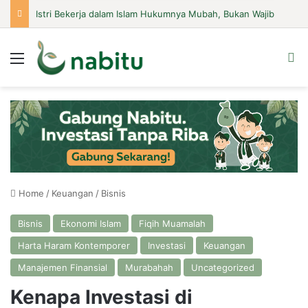
Istri Bekerja dalam Islam Hukumnya Mubah, Bukan Wajib
Menu
Se
Home
/
Keuangan
/
Bisnis
Bisnis
Ekonomi Islam
Fiqih Muamalah
Harta Haram Kontemporer
Investasi
Keuangan
Manajemen Finansial
Murabahah
Uncategorized
Kenapa Investasi di