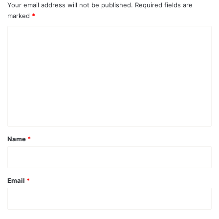
Your email address will not be published.
Required fields are
marked
*
C
o
m
m
e
n
t
*
Name
*
Email
*