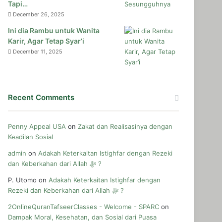
Tapi…
December 26, 2025
Ini dia Rambu untuk Wanita
Karir, Agar Tetap Syar’i
December 11, 2025
Recent Comments
Penny Appeal USA
on
Zakat dan Realisasinya dengan
Keadilan Sosial
admin
on
Adakah Keterkaitan Istighfar dengan Rezeki
dan Keberkahan dari Allah ﷻ ?
P. Utomo
on
Adakah Keterkaitan Istighfar dengan
Rezeki dan Keberkahan dari Allah ﷻ ?
2OnlineQuranTafseerClasses - Welcome - SPARC
on
Dampak Moral, Kesehatan, dan Sosial dari Puasa