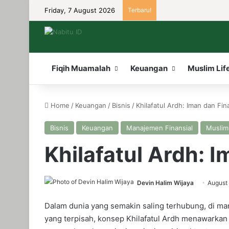
Friday, 7 August 2026
Terbaru!
Fiqih Muamalah
Keuangan
Muslim Lif
Home
/
Keuangan
/
Bisnis
/
Khilafatul Ardh: Iman dan Fin
Bisnis
Keuangan
Manajemen Finansial
Muslim 
Khilafatul Ardh: I
Devin Halim Wijaya
August
Dalam dunia yang semakin saling terhubung, di ma
yang terpisah, konsep Khilafatul Ardh menawarkan s