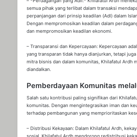
– *Perdagangan yang Adil:* Khilafatul Ardh menek
semua pihak yang terlibat dalam transaksi mendapat
perpanjangan dari prinsip keadilan (Adl) dalam Isl
Dengan mempromosikan keadilan dalam perdagangan
dan mempromosikan keadilan ekonomi.
– Transparansi dan Kepercayaan: Kepercayaan adala
yang transparan tidak hanya dianjurkan, tetapi j
mitra bisnis dan dalam komunitas, Khilafatul Ardh
diandalkan.
Pemberdayaan Komunitas melalu
Salah satu kontribusi paling signifikan dari Khila
komunitas. Dengan mengintegrasikan iman dan keu
terhadap pembangunan yang memprioritaskan kese
– Distribusi Kekayaan: Dalam Khilafatul Ardh, kek
sosial. Khilafatul Ardh mendorong redistribusi ke