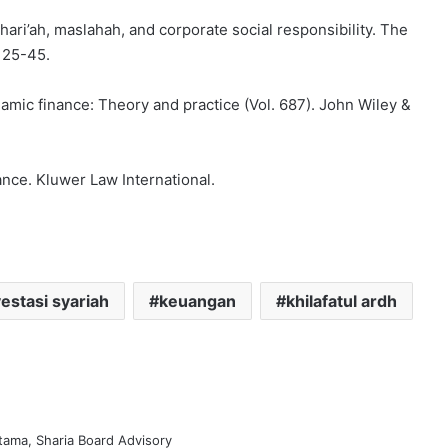
Shari’ah, maslahah, and corporate social responsibility. The
, 25-45.
Islamic finance: Theory and practice (Vol. 687). John Wiley &
nance. Kluwer Law International.
vestasi syariah
keuangan
khilafatul ardh
tama, Sharia Board Advisory