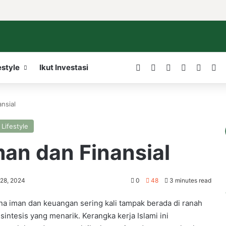
Facebook
X
LinkedIn
YouTube
WordP
In
estyle
Ikut Investasi
ansial
Lifestyle
man dan Finansial
 28, 2024
0
48
3 minutes read
na iman dan keuangan sering kali tampak berada di ranah
intesis yang menarik. Kerangka kerja Islami ini