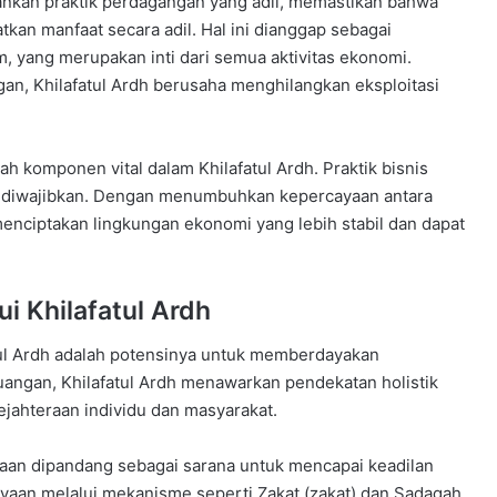
ankan praktik perdagangan yang adil, memastikan bahwa
kan manfaat secara adil. Hal ini dianggap sebagai
am, yang merupakan inti dari semua aktivitas ekonomi.
, Khilafatul Ardh berusaha menghilangkan eksploitasi
h komponen vital dalam Khilafatul Ardh. Praktik bisnis
uga diwajibkan. Dengan menumbuhkan kepercayaan antara
 menciptakan lingkungan ekonomi yang lebih stabil dan dapat
i Khilafatul Ardh
fatul Ardh adalah potensinya untuk memberdayakan
angan, Khilafatul Ardh menawarkan pendekatan holistik
jahteraan individu dan masyarakat.
ayaan dipandang sebagai sarana untuk mencapai keadilan
kayaan melalui mekanisme seperti Zakat (zakat) dan Sadaqah