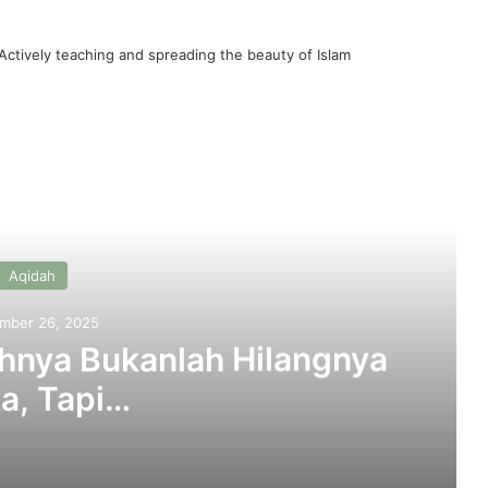
 Actively teaching and spreading the beauty of Islam
ead Next
Aqidah
mber 26, 2025
hnya Bukanlah Hilangnya
a, Tapi…