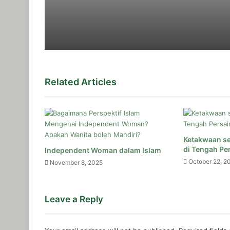
December 26, 2025
Rugi yang Sesungguhnya Bukanlah Hil
December 11, 2025
Related Articles
Ini dia Rambu untuk Wanita Karir, Agar 
December 11, 2025
Ketakwaan se
Istri Bekerja dalam Islam Hukumnya M
di Tengah Pe
Independent Woman dalam Islam
October 22, 2
November 8, 2025
December 10, 2025
Suami Tidak Memberi Nafkah, Wajarka
Leave a Reply