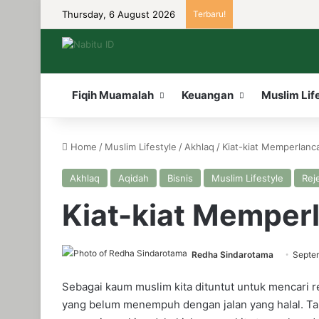
Thursday, 6 August 2026
Terbaru!
Fiqih Muamalah
Keuangan
Muslim Lif
Home
/
Muslim Lifestyle
/
Akhlaq
/
Kiat-kiat Memperlanc
Akhlaq
Aqidah
Bisnis
Muslim Lifestyle
Rej
Kiat-kiat Memper
Redha Sindarotama
Septe
Sebagai kaum muslim kita dituntut untuk mencari r
yang belum menempuh dengan jalan yang halal. Tak