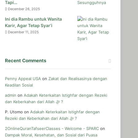
Tapi…
December 26, 2025
Ini dia Rambu untuk Wanita
Karir, Agar Tetap Syar’i
December 11, 2025
Recent Comments
Penny Appeal USA
on
Zakat dan Realisasinya dengan
Keadilan Sosial
admin
on
Adakah Keterkaitan Istighfar dengan Rezeki
dan Keberkahan dari Allah ﷻ ?
P. Utomo
on
Adakah Keterkaitan Istighfar dengan
Rezeki dan Keberkahan dari Allah ﷻ ?
2OnlineQuranTafseerClasses - Welcome - SPARC
on
Dampak Moral, Kesehatan, dan Sosial dari Puasa