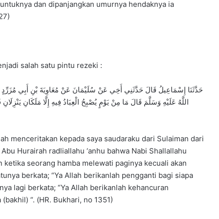
qi untuknya dan dipanjangkan umurnya hendaknya ia
27)
adi salah satu pintu rezeki :
حَدَّثَنَا إِسْمَاعِيلُ قَالَ حَدَّثَنِي أَخِي عَنْ سُلَيْمَانَ عَنْ مُعَاوِيَةَ بْنِ أَبِي مُزَرِّدٍ ع
اللَّهُ عَلَيْهِ وَسَلَّمَ قَالَ مَا مِنْ يَوْمٍ يُصْبِحُ الْعِبَادُ فِيهِ إِلَّا مَلَكَانِ يَنْزِلَانِ
elah menceritakan kepada saya saudaraku dari Sulaiman dari
Abu Hurairah radliallahu ‘anhu bahwa Nabi Shallallahu
un ketika seorang hamba melewati paginya kecuali akan
tunya berkata; “Ya Allah berikanlah pengganti bagi siapa
a lagi berkata; “Ya Allah berikanlah kehancuran
akhil) “. (HR. Bukhari, no 1351)