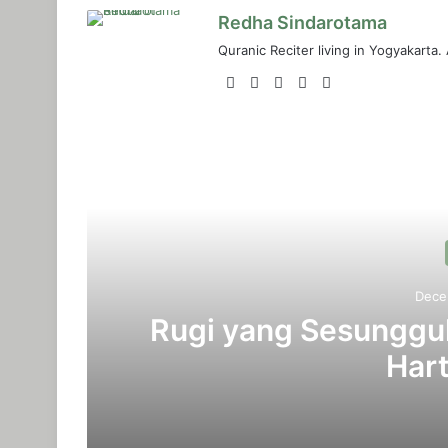
Redha Sindarotama
Quranic Reciter living in Yogyakarta.
Website
Facebook
LinkedIn
YouTube
Instagram
R
Dece
Rugi yang Sesunggu
Hart