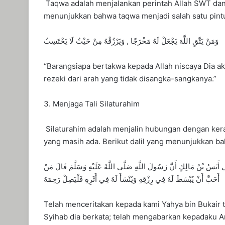
Taqwa adalah menjalankan perintah Allah SWT dan 
menunjukkan bahwa taqwa menjadi salah satu pintu
وَمَنْ يَتَّقِ اللَّهَ يَجْعَلْ لَهُ مَخْرَجًا , وَيَرْزُقْهُ مِنْ حَيْثُ لَا يَحْتَسِبُ
“Barangsiapa bertakwa kepada Allah niscaya Dia a
rezeki dari arah yang tidak disangka-sangkanya.”
3. Menjaga Tali Silaturahim
Silaturahim adalah menjalin hubungan dengan kera
yang masih ada. Berikut dalil yang menunjukkan bah
ِي أَنَسُ بْنُ مَالِكٍ أَنَّ رَسُولَ اللَّهِ صَلَّى اللَّهُ عَلَيْهِ وَسَلَّمَ قَالَ مَنْ
أَحَبَّ أَنْ يُبْسَطَ لَهُ فِي رِزْقِهِ وَيُنْسَأَ لَهُ فِي أَثَرِهِ فَلْيَصِلْ رَحِمَهُ
Telah menceritakan kepada kami Yahya bin Bukair te
Syihab dia berkata; telah mengabarkan kepadaku Ana