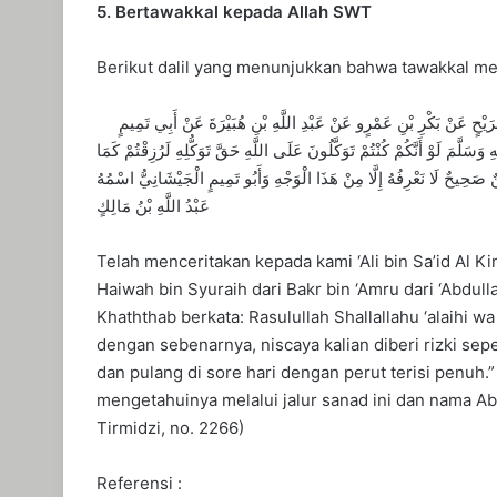
5. Bertawakkal kepada Allah SWT
Berikut dalil yang menunjukkan bahwa tawakkal menj
حَدَّثَنَا عَلِيُّ بْنُ سَعِيدٍ الْكِنْدِيُّ حَدَّثَنَا ابْنُ الْمُبَارَكِ عَنْ حَيْوَةَ بْنِ شُرَيْحٍ عَنْ بَكْرِ بْنِ عَمْرٍو عَنْ عَبْدِ اللَّهِ بْنِ هُبَيْرَةَ عَنْ أَبِي تَمِيمٍ
َّمَ لَوْ أَنَّكُمْ كُنْتُمْ تَوَكَّلُونَ عَلَى اللَّهِ حَقَّ تَوَكُّلِهِ لَرُزِقْتُمْ كَمَا
ِيحٌ لَا نَعْرِفُهُ إِلَّا مِنْ هَذَا الْوَجْهِ وَأَبُو تَمِيمٍ الْجَيْشَانِيُّ اسْمُهُ
عَبْدُ اللَّهِ بْنُ مَالِكٍ
Telah menceritakan kepada kami ‘Ali bin Sa’id Al K
Haiwah bin Syuraih dari Bakr bin ‘Amru dari ‘Abdull
Khaththab berkata: Rasulullah Shallallahu ‘alaihi w
dengan sebenarnya, niscaya kalian diberi rizki sepe
dan pulang di sore hari dengan perut terisi penuh.”
mengetahuinya melalui jalur sanad ini dan nama Abu
Tirmidzi, no. 2266)
Referensi :