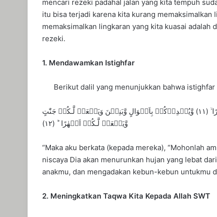
mencari rezeki padahal jalan yang kita tempuh sud
itu bisa terjadi karena kita kurang memaksimalkan l
memaksimalkan lingkaran yang kita kuasai adalah
rezeki.
1. Mendawamkan Istighfar
Berikut dalil yang menunjukkan bahwa istighfar me
فَقُلۡتُ اسۡتَغۡفِرُوۡا رَبَّكُمۡؕ اِنَّهٗ كَانَ غَفَّارًا ۙ‏ (١٠) يُّرۡسِلِ السَّمَآءَ عَلَيۡكُمۡ مِّدۡرَارًا ۙ‏ (١١) وَّيُمۡدِدۡكُمۡ بِاَمۡوَالٍ وَّبَنِيۡنَ وَيَجۡعَلۡ لَّـكُمۡ جَنّٰتٍ
وَّيَجۡعَلۡ لَّـكُمۡ اَنۡهٰرًا ؕ‏ (١٢)
“Maka aku berkata (kepada mereka), “Mohonlah 
niscaya Dia akan menurunkan hujan yang lebat dar
anakmu, dan mengadakan kebun-kebun untukmu da
2. Meningkatkan Taqwa Kita Kepada Allah SWT