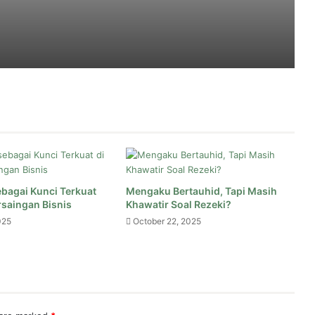
angnya Harta, Tapi…
Tetap Syar’i
bagai Kunci Terkuat
Mengaku Bertauhid, Tapi Masih
ubah, Bukan Wajib
rsaingan Bisnis
Khawatir Soal Rezeki?
025
October 22, 2025
h Istri Menggantikannya?