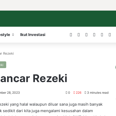
Facebook
X
LinkedIn
YouTube
WordP
In
estyle
Ikut Investasi
ar Rezeki
eki
lancar Rezeki
mber 28, 2023
0
226
3 minutes read
ezeki yang halal walaupun diluar sana juga masih banyak
 sedikit dari kita juga mengalami kesusahan dalam