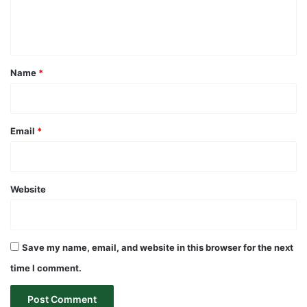
e
n
t
*
Name
*
Email
*
Website
Save my name, email, and website in this browser for the next
time I comment.