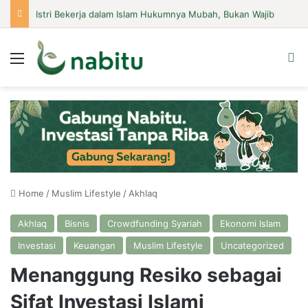
Istri Bekerja dalam Islam Hukumnya Mubah, Bukan Wajib
Menu
Se
Home
/
Muslim Lifestyle
/
Akhlaq
Akhlaq
Bisnis
Crowdfunding Syariah
Ekonomi Islam
Investasi
Keuangan
Muslim Lifestyle
Uncategorized
Menanggung Resiko sebagai
Sifat Investasi Islami