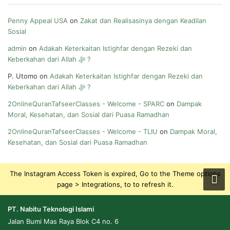
Penny Appeal USA
on
Zakat dan Realisasinya dengan Keadilan
Sosial
admin
on
Adakah Keterkaitan Istighfar dengan Rezeki dan
Keberkahan dari Allah ﷻ ?
P. Utomo
on
Adakah Keterkaitan Istighfar dengan Rezeki dan
Keberkahan dari Allah ﷻ ?
2OnlineQuranTafseerClasses - Welcome - SPARC
on
Dampak
Moral, Kesehatan, dan Sosial dari Puasa Ramadhan
2OnlineQuranTafseerClasses - Welcome - TLIU
on
Dampak Moral,
Kesehatan, dan Sosial dari Puasa Ramadhan
The Instagram Access Token is expired, Go to the Theme options
page > Integrations, to to refresh it.
PT. Nabitu Teknologi Islami
Jalan Bumi Mas Raya Blok C4 no. 6