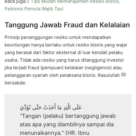
Baca juga:
3 Tips Mudah Memanajemen Resiko Bisnis,
Pebisnis Pemula Wajib Tau!
Tanggung Jawab Fraud dan Kelalaian
Prinsip penanggungan resiko untuk mendapatkan
keuntungan hanya berlaku untuk resiko bisnis yang wajar
yang berasal dari faktor eksternal di luar kendali pelaku
usaha. Tidak ada resiko yang harus ditanggung investor
jika terjadi fraud (penipuan) kelalaian (negligence) atau
pelanggaran syariah oleh pelaksana bisnis. Rasulullah ﷺ
bersabda:
عَلَى الْيَدِ مَا أَخَذَتْ حَتَّى تُؤَدِّيَ
“
Tangan (pelaku) bertanggung jawab
atas apa yang diambilnya sampai dia
menunaikannya
.”
(HR. Ibnu