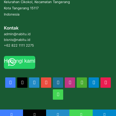
Kelurahan Cikokol, Kecamatan Tangerang
Kota Tangerang 15117
Indonesia
Kontak
admin@nabitu.id
bisnis@nabitu.id
+62 822 1111 2275
Hubungi kami
Facebook
X
LinkedIn
YouTube
WordPress
Instagram
Medium
Telegram
Tik
WhatsApp