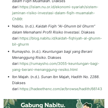
dalam Fiqih Muamalah
. Diakses
dari
https://islam.nu.or.id/ekonomi-syariah/sistem-
jaminan-risiko-investasi-dalam-fiqih-muamalah-
Ch86t
Nabitu. (n.d.).
Kaidah Fiqih “Al-Ghunm bil Ghurm”
dalam Memahami Profil Risiko Investasi
. Diakses
dari
https://blog.nabitu.id/kaidah-fiqhiyah-al-ghunm-
bil-ghurm
Rumaysho. (n.d.).
Keuntungan bagi yang Berani
Menanggung Risiko
. Diakses
dari
https://rumaysho.com/3055-keuntungan-bagi-
yang-berani-menanggung-resiko.html
Ibn Majah. (n.d.).
Sunan Ibn Majah, Hadith No. 2288
.
Diakses
dari
https://hadeethenc.com/ar/browse/hadith/66143