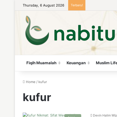
Thursday, 6 August 2026
Terbaru!
Fiqih Muamalah
Keuangan
Muslim Lif
Home
/
kufur
kufur
Devin Halim Wij