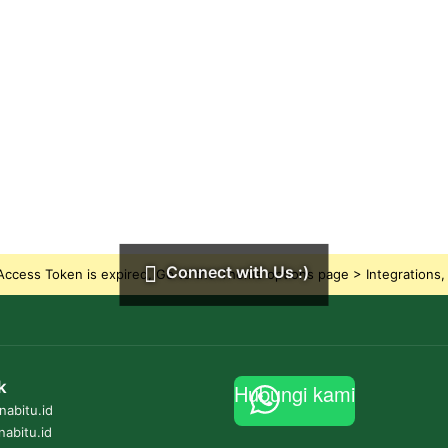
Connect with Us :)
ccess Token is expired, Go to the Theme options page > Integrations, t
k
Hubungi kami
abitu.id
nabitu.id