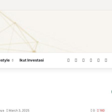
Facebook
X
LinkedIn
YouTube
WordP
In
estyle
Ikut Investasi
aya
March 3, 2025
0
160