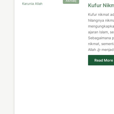
Akhlaq
Kufur Nikm
Kufur nikmat a
hilangnya nikma
mengungkapkan
ajaran Islam, s
Sebagaimana peringatan Allah ﷻ da
nikmat, sement
Allah ﷻ 
Read More 