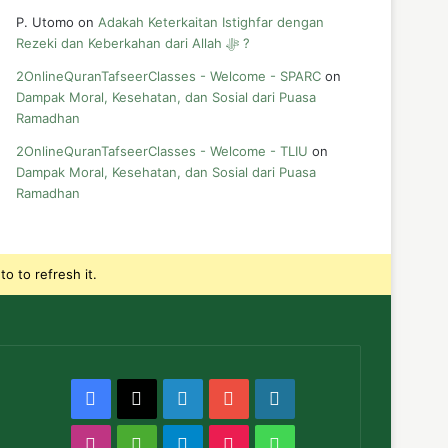
P. Utomo
on
Adakah Keterkaitan Istighfar dengan
Rezeki dan Keberkahan dari Allah ﷻ ?
2OnlineQuranTafseerClasses - Welcome - SPARC
on
Dampak Moral, Kesehatan, dan Sosial dari Puasa
Ramadhan
2OnlineQuranTafseerClasses - Welcome - TLIU
on
Dampak Moral, Kesehatan, dan Sosial dari Puasa
Ramadhan
o to refresh it.
Facebook
X
LinkedIn
YouTube
WordPress
Instagram
Medium
Telegram
TikTok
WhatsApp